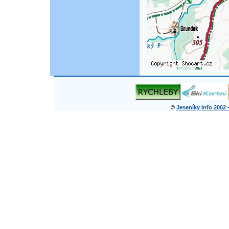
©
Jeseníky Info 2002 