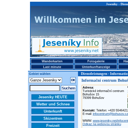
Jeseniky - Dien
Wanderkarten
Fotogalerie
Ha
Last minute
Unterkunftanzeige
Dienstleistungen - Informati
Gebiet wählen
Informační centrum Bohu
Adresa
:
Turistické informační centrum
Bohušov 15
Jeseniky HEUTE
79399 Bohušov
Wetter und Schnee
Kontakt
: Telefon: +420 554642
Unterkunft
E-mail:
infocentrum@bohusov.c
Skizentren
WWW:
www.jeseniky.net/infoce
Odkaz na webovou stránku
Freizeit