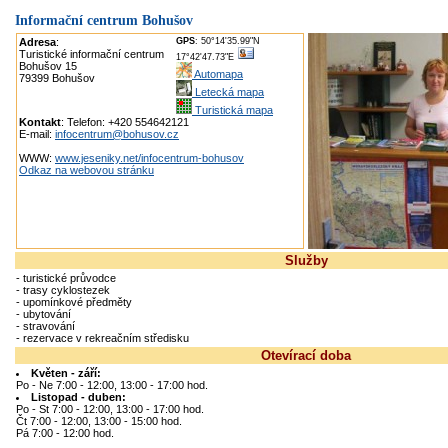
Informační centrum Bohušov
Adresa
:
GPS
: 50°14'35.99"N
Turistické informační centrum
17°42'47.73"E
Bohušov 15
Automapa
79399 Bohušov
Letecká mapa
Turistická mapa
Kontakt
: Telefon: +420 554642121
E-mail:
infocentrum@bohusov.cz
WWW:
www.jeseniky.net/infocentrum-bohusov
Odkaz na webovou stránku
Služby
- turistické průvodce
- trasy cyklostezek
- upomínkové předměty
- ubytování
- stravování
- rezervace v rekreačním středisku
Otevírací doba
Květen - září:
Po - Ne 7:00 - 12:00, 13:00 - 17:00 hod.
Listopad - duben:
Po - St 7:00 - 12:00, 13:00 - 17:00 hod.
Čt 7:00 - 12:00, 13:00 - 15:00 hod.
Pá 7:00 - 12:00 hod.