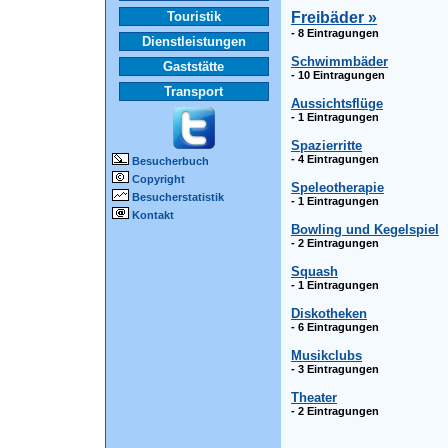
Touristik
Freibäder »
- 8 Eintragungen
Dienstleistungen
Schwimmbäder
Gaststätte
- 10 Eintragungen
Transport
Aussichtsflüge
- 1 Eintragungen
Spazierritte
- 4 Eintragungen
Besucherbuch
Copyright
Speleotherapie
Besucherstatistik
- 1 Eintragungen
Kontakt
Bowling und Kegelspiel
- 2 Eintragungen
Squash
- 1 Eintragungen
Diskotheken
- 6 Eintragungen
Musikclubs
- 3 Eintragungen
Theater
- 2 Eintragungen