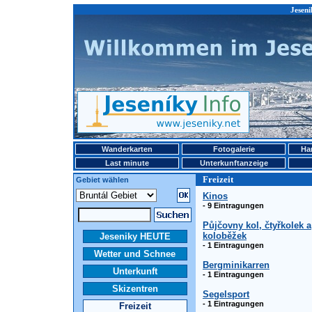
Jeseni
Wanderkarten
Fotogalerie
Ha
Last minute
Unterkunftanzeige
Freizeit
Gebiet wählen
Kinos
- 9 Eintragungen
Půjčovny kol, čtyřkolek a
koloběžek
Jeseniky HEUTE
- 1 Eintragungen
Wetter und Schnee
Bergminikarren
Unterkunft
- 1 Eintragungen
Skizentren
Segelsport
- 1 Eintragungen
Freizeit