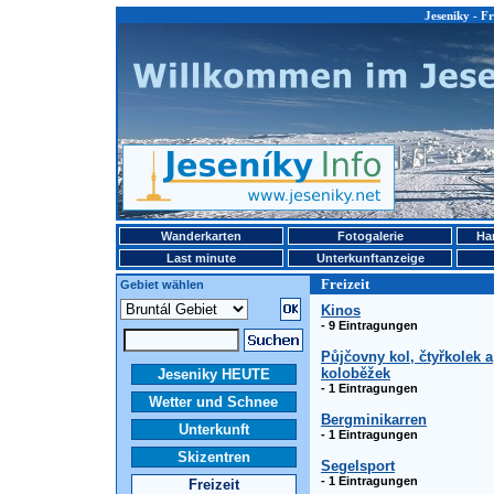
Jeseniky - Fr
Wanderkarten
Fotogalerie
Ha
Last minute
Unterkunftanzeige
Freizeit
Gebiet wählen
Kinos
- 9 Eintragungen
Půjčovny kol, čtyřkolek a
koloběžek
Jeseniky HEUTE
- 1 Eintragungen
Wetter und Schnee
Bergminikarren
Unterkunft
- 1 Eintragungen
Skizentren
Segelsport
- 1 Eintragungen
Freizeit