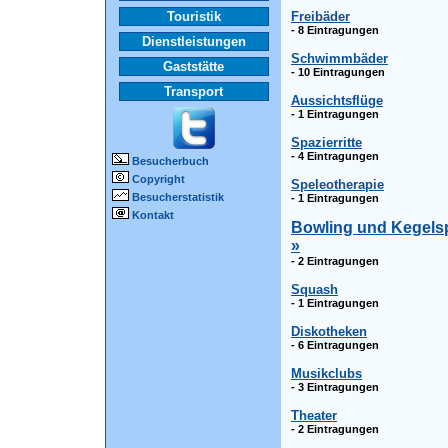
Touristik
Freibäder
- 8 Eintragungen
Dienstleistungen
Schwimmbäder
Gaststätte
- 10 Eintragungen
Transport
Aussichtsflüge
- 1 Eintragungen
Spazierritte
- 4 Eintragungen
Besucherbuch
Copyright
Speleotherapie
Besucherstatistik
- 1 Eintragungen
Kontakt
Bowling und Kegelsp
»
- 2 Eintragungen
Squash
- 1 Eintragungen
Diskotheken
- 6 Eintragungen
Musikclubs
- 3 Eintragungen
Theater
- 2 Eintragungen