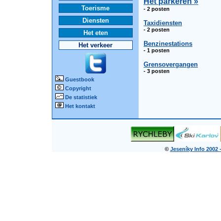
Het parkeren »
Toerisme
- 2 posten
Diensten
Taxidiensten
- 2 posten
Het eten
Benzinestations
Het verkeer
- 1 posten
Grensovergangen
- 3 posten
Guestbook
Copyright
De statistiek
Het kontakt
©
Jeseníky Info 2002 