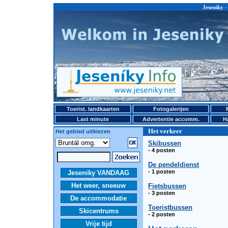
Jeseniky -
Toerist. landkaarten
Fotogalerijen
Last minute
Advertentie accomm.
H
Het verkeer
Het gebied uitkiezen
Skibussen
- 4 posten
De pendeldienst
- 1 posten
Jeseniky VANDAAG
Het weer, sneeuw
Fietsbussen
- 3 posten
De accommodatie
Toeristbussen
Skicentrums
- 2 posten
Vrije tijd