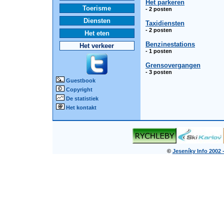
Het parkeren
Toerisme
- 2 posten
Diensten
Taxidiensten
- 2 posten
Het eten
Benzinestations
Het verkeer
- 1 posten
Grensovergangen
- 3 posten
Guestbook
Copyright
De statistiek
Het kontakt
©
Jeseníky Info 2002 