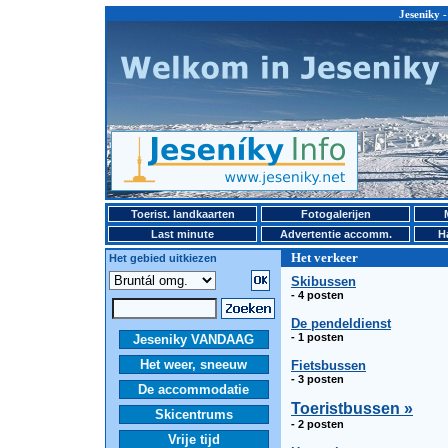
Jeseniky -
Toerist. landkaarten
Fotogalerijen
Last minute
Advertentie accomm.
H
Het verkeer
Het gebied uitkiezen
Skibussen
- 4 posten
De pendeldienst
- 1 posten
Jeseniky VANDAAG
Het weer, sneeuw
Fietsbussen
- 3 posten
De accommodatie
Toeristbussen »
Skicentrums
- 2 posten
Vrije tijd