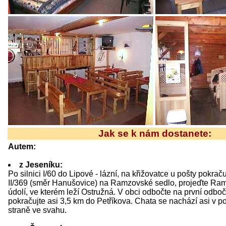
Jak se k nám dostanete:
Autem:
z Jeseníku:
Po silnici I/60 do Lipové - lázní, na křižovatce u pošty pokraču
II/369 (směr Hanušovice) na Ramzovské sedlo, projeďte Ra
údolí, ve kterém leží Ostružná. V obci odbočte na první odbo
pokračujte asi 3,5 km do Petříkova. Chata se nachází asi v p
straně ve svahu.