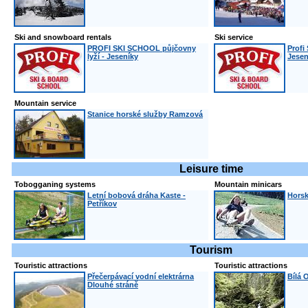
Ski and snowboard rentals
Ski service
PROFI SKI SCHOOL půjčovny
Profi
lyží - Jeseníky
Jesen
Mountain service
Stanice horské služby Ramzová
Leisure time
Tobogganing systems
Mountain minicars
Letní bobová dráha Kaste -
Horsk
Petříkov
Tourism
Touristic attractions
Touristic attractions
Přečerpávací vodní elektrárna
Bílá 
Dlouhé stráně