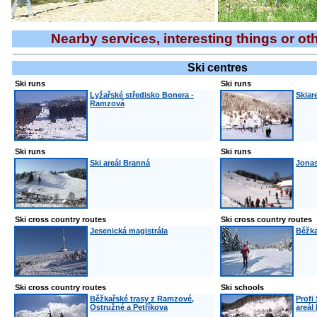
Nearby services, interesting things or ot
Ski centres
Ski runs
Ski runs
Lyžařské středisko Bonera -
Skiar
Ramzová
Ski runs
Ski runs
Ski areál Branná
Jonas
Ski cross country routes
Ski cross country routes
Jesenická magistrála
Běžka
Ski cross country routes
Ski schools
Běžkařské trasy z Ramzové,
Profi
Ostružné a Petříkova
areál