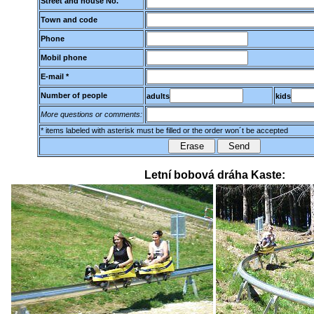
Street and house No.
Town and code
Phone
Mobil phone
E-mail *
Number of people
adults
kids
More questions or comments:
* items labeled with asterisk must be filled or the order won´t be accepted
Letní bobová dráha Kaste: