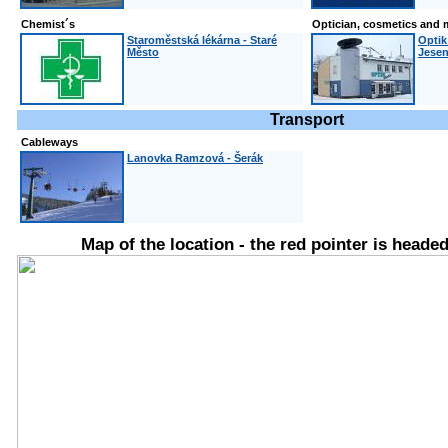
Chemist´s
Optician, cosmetics and
Staroměstská lékárna - Staré
Optik
Město
Jesen
Transport
Cableways
Lanovka Ramzová - Šerák
Map of the location - the red pointer is headed