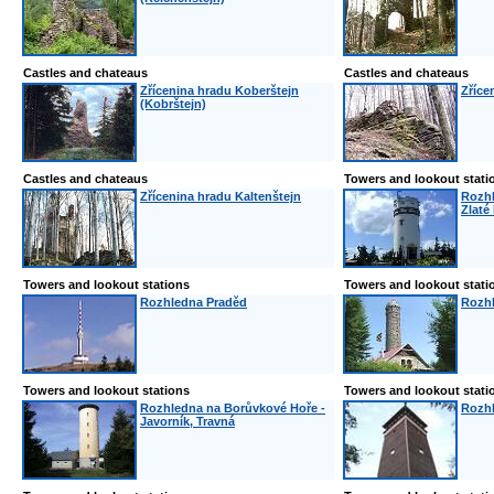
Castles and chateaus
Castles and chateaus
Zřícenina hradu Koberštejn
Zříce
(Kobrštejn)
Castles and chateaus
Towers and lookout stati
Zřícenina hradu Kaltenštejn
Rozhl
Zlaté
Towers and lookout stations
Towers and lookout stati
Rozhledna Praděd
Rozhl
Towers and lookout stations
Towers and lookout stati
Rozhledna na Borůvkové Hoře -
Rozhl
Javorník, Travná