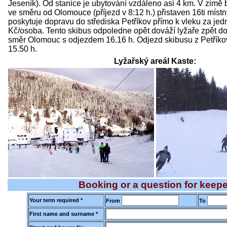
Jeseník). Od stanice je ubytování vzdáleno asi 4 km. V zimě
ve směru od Olomouce (příjezd v 8:12 h.) přistaven 16ti místn
poskytuje dopravu do střediska Petříkov přímo k vleku za je
Kč/osoba. Tento skibus odpoledne opět dováží lyžaře zpět do
směr Olomouc s odjezdem 16.16 h. Odjezd skibusu z Petříkov
15.50 h.
Lyžařský areál Kaste:
Booking or a question for keepe
Your term required *
From
To
First name and surname *