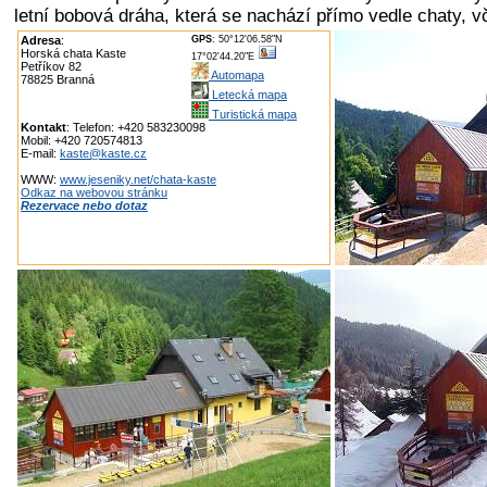
letní bobová dráha, která se nachází přímo vedle chaty, vč
Adresa
:
GPS
: 50°12'06.58"N
Horská chata Kaste
17°02'44.20"E
Petříkov 82
Automapa
78825 Branná
Letecká mapa
Turistická mapa
Kontakt
: Telefon: +420 583230098
Mobil: +420 720574813
E-mail:
kaste@kaste.cz
WWW:
www.jeseniky.net/chata-kaste
Odkaz na webovou stránku
Rezervace nebo dotaz