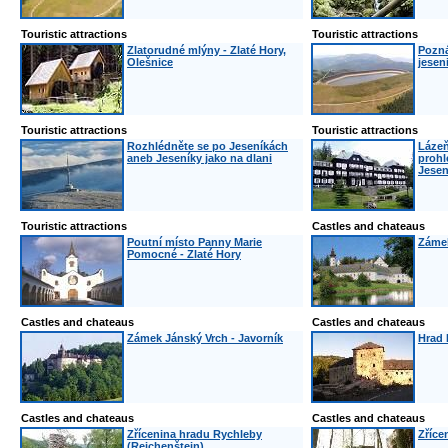
Touristic attractions
Touristic attractions
Zlatorudné mlýny - Zlaté Hory,
Pozná
Olešnice
jesen
Touristic attractions
Touristic attractions
Rozhlédněte se po Jeseníkách
Lázeň
aneb Jeseníky jako na dlani
prohl
Jesen
Touristic attractions
Castles and chateaus
Poutní místo Panny Marie
Zámek
Pomocné - Zlaté Hory
Castles and chateaus
Castles and chateaus
Zámek Jánský Vrch - Javorník
Hrad 
Castles and chateaus
Castles and chateaus
Zřícenina hradu Rychleby
Zříce
(Reichenštejn)