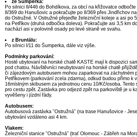
ze Šumperka:
Po silnici II/446 do Bohdíkova, za obcí na křižovatce odbočte 
II/369 do Hanušovic a pokračujte po II/369 přes Jindřichov 
do Ostružné. V Ostružné přejeďte železniční koleje a asi po
na Petříkov (druhá odbočka doleva). Pokračujte asi 3,5 km d
nachází asi v polovině osady po levé straně ve svahu.
z Bruntálu:
Po silnici I/11 do Šumperka, dále viz výše.
Podmínky parkování:
Hosté ubytovaní na horské chatě KASTE mají k dispozici sam
pod chatou. Návštěvníci neubytovaní na horské chatě přijíždě
či zájezdovým autobusem mohou zaparkovat na záchytném pa
Petříkovem (parkování zcela zdarma), odkud budou přímo k v
16místným skibusem za jednotnou cenu 10/Kč/osoba. Tento s
pro cestu zpět. Zastávka pro odjezd zpět na parkoviště je u ka
vyvěšeny i jízdní řády.
Autobusem:
Autobusová zastávka "Ostružná" (na trase Hanušovice - Jese
ubytování vzdáleno asi 4 km.
Vlakem:
Železniční stanice "Ostružná" (trať Olomouc - Zábřeh na Mor