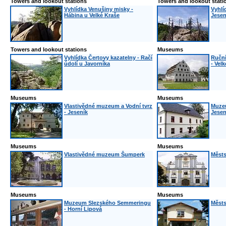
Towers and lookout stations
Towers and lookout stati
Vyhlídka Venušiny misky -
Vyhlí
Hábina u Velké Kraše
Jesen
Towers and lookout stations
Museums
Vyhlídka Čertovy kazatelny - Račí
Ruční
údolí u Javorníka
- Vel
Museums
Museums
Vlastivědné muzeum a Vodní tvrz
Muzeu
- Jeseník
Jesen
Museums
Museums
Vlastivědné muzeum Šumperk
Městs
Museums
Museums
Muzeum Slezského Semmeringu
Měst
- Horní Lipová