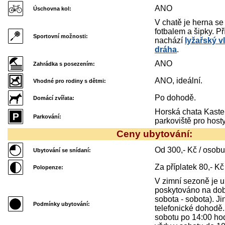
ANO
Úschovna kol:
V chatě je herna se
fotbalem a šipky. P
Sportovní možnosti:
nachází
lyžařský v
dráha
.
ANO
Zahrádka s posezením:
ANO, ideální.
Vhodné pro rodiny s dětmi:
Po dohodě.
Domácí zvířata:
Horská chata Kast
Parkování:
parkoviště pro hosty
Ceny ubytování:
Od 300,- Kč / osobu 
Ubytování se snídaní:
Za příplatek 80,- Kč
Polopenze:
V zimní sezoně je u
poskytováno na dobu
sobota - sobota). Ji
Podmínky ubytování:
telefonické dohodě
sobotu po 14:00 ho