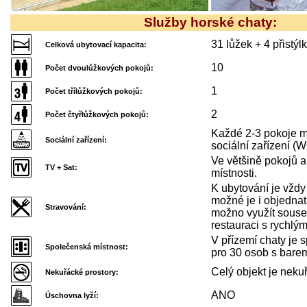
Služby horské chaty:
31 lůžek + 4 přistýl
Celková ubytovací kapacita:
10
Počet dvoulůžkových pokojů:
1
Počet třílůžkových pokojů:
2
Počet čtyřlůžkových pokojů:
Každé 2-3 pokoje m
Sociální zařízení:
sociální zařízení (
Ve většině pokojů 
TV + Sat:
místnosti.
K ubytování je vžd
možné je i objednat
Stravování:
možno využít soused
restauraci s rychlý
V přízemí chaty je 
Společenská místnost:
pro 30 osob s bare
Celý objekt je neku
Nekuřácké prostory:
ANO
Úschovna lyží: