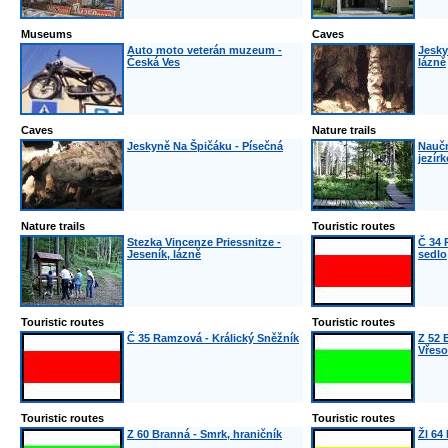
Museums
Caves
Auto moto veterán muzeum -
Jesky
Česká Ves
lázně
Caves
Nature trails
Jeskyně Na Špičáku - Písečná
Naučn
jezírk
Nature trails
Touristic routes
Stezka Vincenze Priessnitze -
Č 34 
Jeseník, lázně
sedlo
Touristic routes
Touristic routes
Č 35 Ramzová - Králický Sněžník
Z 52 
Vřes
Touristic routes
Touristic routes
Z 60 Branná - Smrk, hraničník
Žl 64