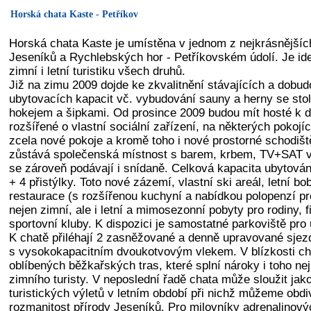
Horská chata Kaste - Petříkov
Horská chata Kaste je umístěna v jednom z nejkrásnějších
Jeseníků a Rychlebských hor - Petříkovském údolí. Je id
zimní i letní turistiku všech druhů.
Již na zimu 2009 dojde ke zkvalitnění stávajících a dobu
ubytovacích kapacit vč. vybudování sauny a herny se sto
hokejem a šipkami. Od prosince 2009 budou mít hosté k d
rozšířené o vlastní sociální zařízení, na některých pokojí
zcela nové pokoje a kromě toho i nové prostorné schodiš
zůstává společenská místnost s barem, krbem, TV+SAT v
se zároveň podávají i snídaně. Celková kapacita ubytování
+ 4 přistýlky. Toto nové zázemí, vlastní ski areál, letní b
restaurace (s rozšířenou kuchyní a nabídkou polopenzí pr
nejen zimní, ale i letní a mimosezonní pobyty pro rodiny, 
sportovní kluby. K dispozici je samostatné parkoviště pro
K chatě přiléhají 2 zasněžované a denně upravované sj
s vysokokapacitním dvoukotvovým vlekem. V blízkosti ch
oblíbených běžkařských tras, které splní nároky i toho ne
zimního turisty. V neposlední řadě chata může sloužit ja
turistických výletů v letním období při nichž můžeme obdi
rozmanitost přírody Jeseníků. Pro milovníky adrenalinový