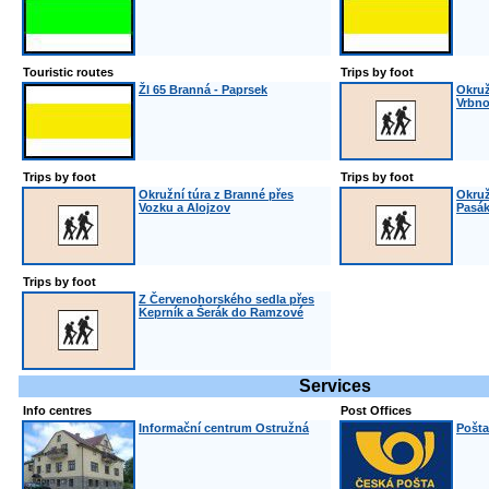
Touristic routes
Trips by foot
Žl 65 Branná - Paprsek
Okruž
Vrbno
Trips by foot
Trips by foot
Okružní túra z Branné přes
Okruž
Vozku a Alojzov
Pasák
Trips by foot
Z Červenohorského sedla přes
Keprník a Šerák do Ramzové
Services
Info centres
Post Offices
Informační centrum Ostružná
Pošta