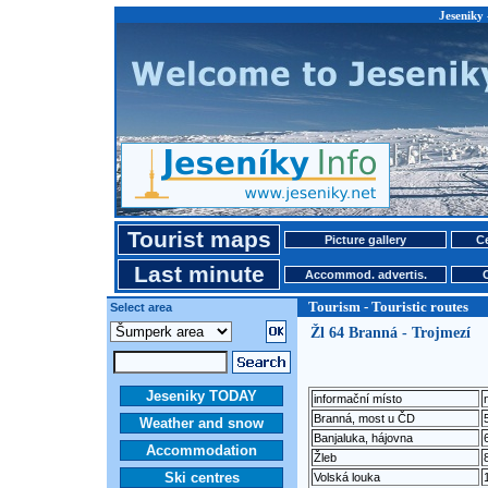
Jeseniky 
Tourist maps
Picture gallery
Ce
Last minute
Accommod. advertis.
Tourism - Touristic routes
Select area
Žl 64 Branná - Trojmezí
Jeseniky TODAY
informační místo
Branná, most u ČD
Weather and snow
Banjaluka, hájovna
Accommodation
Žleb
Ski centres
Volská louka