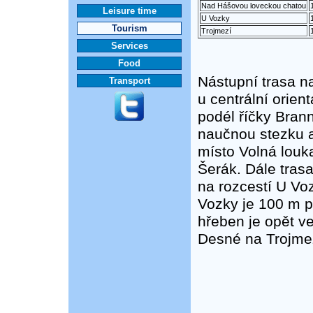
Nad Hášovou loveckou chatou
Leisure time
U Vozky
Tourism
Trojmezí
Services
Food
Nástupní trasa n
Transport
u centrální orie
podél říčky Bran
naučnou stezku a
místo Volná louk
Šerák. Dále tras
na rozcestí U Vo
Vozky je 100 m p
hřeben je opět v
Desné na Trojmez