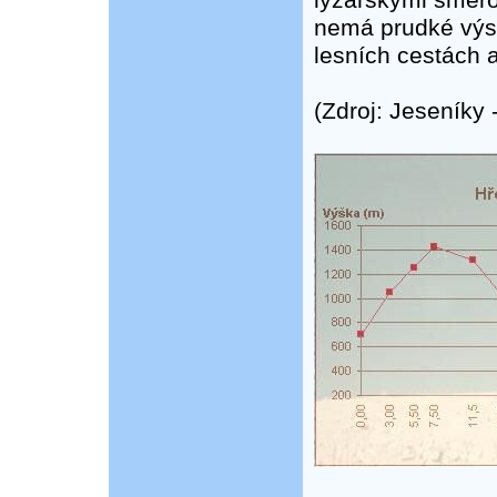
lyžařskými směro
nemá prudké výst
lesních cestách a
(Zdroj: Jeseníky