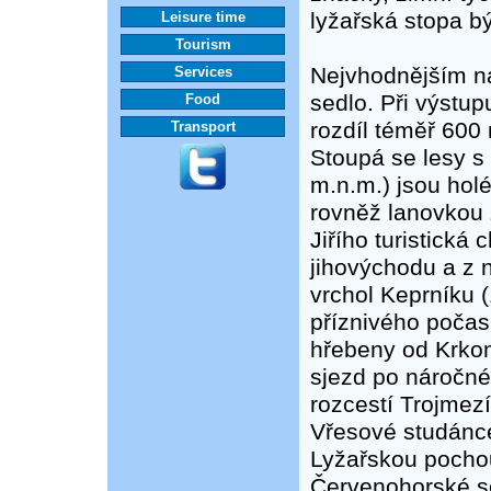
lyžařská stopa bý
Leisure time
Tourism
Nejvhodnějším n
Services
sedlo. Při výstu
Food
rozdíl téměř 600
Transport
Stoupá se lesy s 
m.n.m.) jsou hol
rovněž lanovkou 
Jiřího turistická
jihovýchodu a z 
vrchol Keprníku 
příznivého počas
hřebeny od Krko
sjezd po náročné
rozcestí Trojmez
Vřesové studánc
Lyžařskou pochou
Červenohorské sed