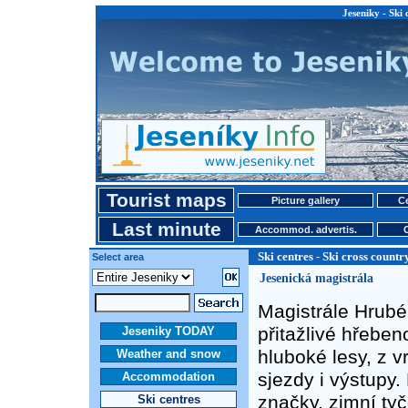
Jeseniky - Ski 
Tourist maps
Picture gallery
Ce
Last minute
Accommod. advertis.
Ski centres - Ski cross countr
Select area
Jesenická magistrála
Magistrále Hrubé
přitažlivé hřebeno
Jeseniky TODAY
hluboké lesy, z vr
Weather and snow
sjezdy i výstupy.
Accommodation
značky, zimní ty
Ski centres