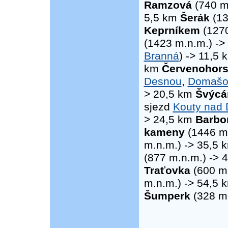
Ramzová
(740 m
5,5 km
Šerák
(13
Keprníkem
(1270
(1423 m.n.m.) -
Branná
) -> 11,5
km
Červenohors
Desnou
,
Domašo
> 20,5 km
Švýcá
sjezd
Kouty nad
> 24,5 km
Barbo
kameny
(1446 m.
m.n.m.) -> 35,5
(877 m.n.m.) -> 
Traťovka
(600 m.
m.n.m.) -> 54,5
Šumperk
(328 m