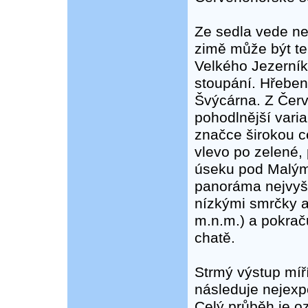
Ze sedla vede ne
zimě může být te
Velkého Jezerník
stoupání. Hřeben
Švýcárna. Z Čer
pohodlnější vari
značce širokou c
vlevo po zelené,
úseku pod Malým
panoráma nejvyš
nízkými smrčky a
m.n.m.) a pokrač
chatě.
Strmý výstup míř
následuje nejexp
Celý průběh je o