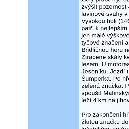
zvýšit pozornost
lavinové svahy v
Vysokou holi (14
patří k nejlepší
jen malé výškové
tyčové značení a
Břidličnou horu 
Ztracené skály ke
lesem. U motores
Jeseníku. Jezdí 
Šumperka. Po hře
zelená značka. 
spouští Malínský
leží 4 km na jih
Pro zakončení h
žlutou značku do