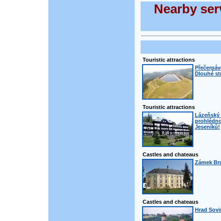
Nearby serv
Touristic attractions
Přečerpáva
Dlouhé st
Touristic attractions
Lázeňský 
prohlédno
Jeseníků!
Castles and chateaus
Zámek Bru
Castles and chateaus
Hrad Sovi