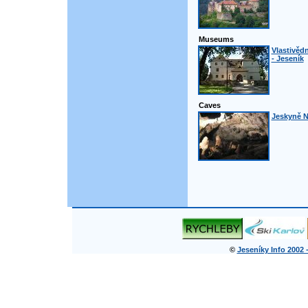
Museums
Vlastivěd
- Jeseník
Caves
Jeskyně N
©
Jeseníky Info 2002 