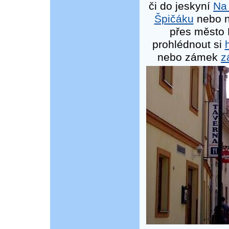
či do jeskyní
Na
Špičáku
nebo n
přes město
prohlédnout si
nebo zámek
z