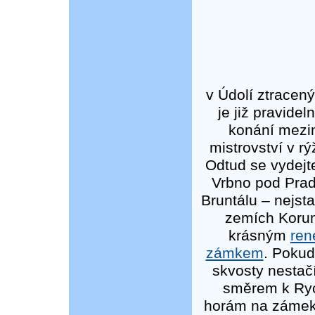
v Údolí ztracený
je již pravide
konání mezi
mistrovství v rý
Odtud se vydejt
Vrbno pod Pra
Bruntálu – nejst
zemích Korun
krásným
ren
zámkem
. Pokud
skvosty nestačí
směrem k Ry
horám na záme