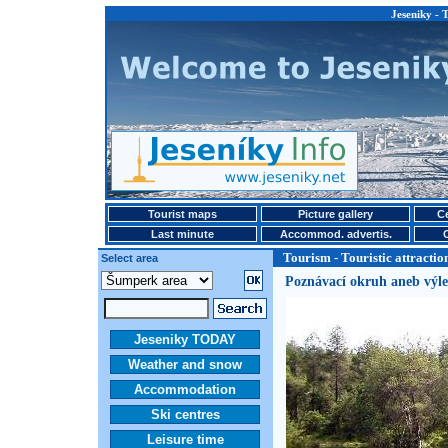
Jeseniky - T
Tourist maps
Picture gallery
Ce
Last minute
Accommod. advertis.
Tourism - Touristic attractio
Select area
Poznávací okruh aneb výle
Jeseniky TODAY
Weather and snow
Accommodation
Ski centres
Leisure time