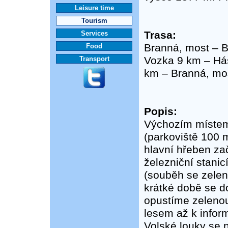
Leisure time
Tourism
Trasa:
Services
Branná, most – B
Food
Vozka 9 km – Háš
Transport
km – Branná, mo
Popis:
Výchozím místem 
(parkoviště 100 m
hlavní hřeben za
železniční stani
(souběh se zelen
krátké době se d
opustíme zeleno
lesem až k infor
Volské louky se 