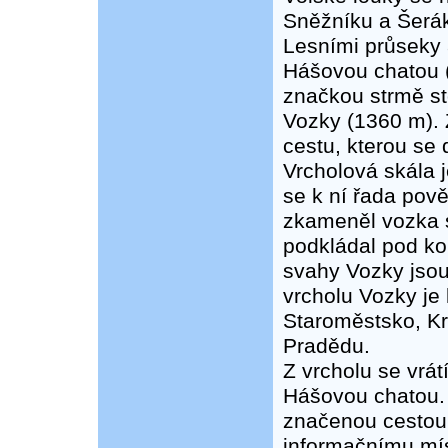
Sněžníku a Šerá
Lesními průseky 
Hášovou chatou 
značkou strmě st
Vozky (1360 m).
cestu, kterou se
Vrcholová skála 
se k ní řada pově
zkameněl vozka 
podkládal pod ko
svahy Vozky jsou
vrcholu Vozky je
Staroměstsko, Kr
Pradědu.
Z vrcholu se vrá
Hášovou chatou.
značenou cestou 
informačnímu mís