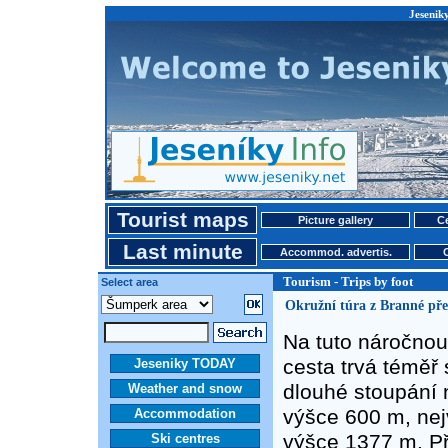
Jeseniky
Tourist maps
Picture gallery
Ce
Last minute
Accommod. advertis.
Tourism - Trips by foot
Select area
Okružní túra z Branné pře
Na tuto náročnou 
cesta trvá téměř
Jeseniky TODAY
dlouhé stoupání n
Weather and snow
výšce 600 m, nej
Accommodation
výšce 1377 m. Př
Ski centres