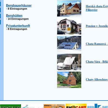
Bergbauerhäuser
Horská chata Est
- 8 Eintragungen
Filipovice
Berghütten
- 14 Eintragungen
Privatunterkunft
Penzion v Jeseník
- 8 Eintragungen
Chata Ramzová -
Chata Sára - Bělá
Chaty Albrechtov