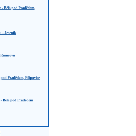
y - Bělá pod Pradědem,
u - Jeseník
 Ramzová
 pod Pradědem, Filipovice
 - Bělá pod Pradědem