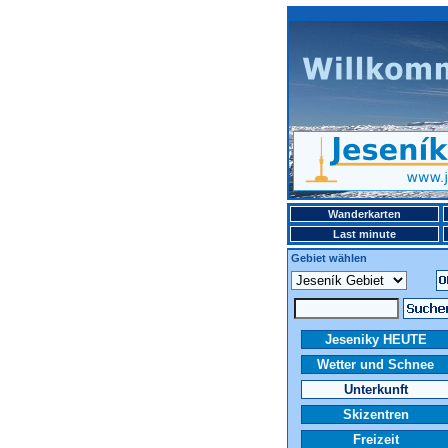
Wanderkarten
Last minute
Gebiet wählen
Jeseniky HEUTE
Wetter und Schnee
Unterkunft
Skizentren
Freizeit