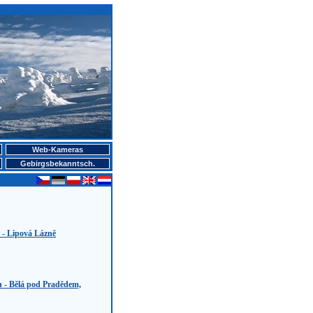
Web-Kameras
Gebirgsbekanntsch.
 - Lipová Lázně
 - Bělá pod Pradědem,