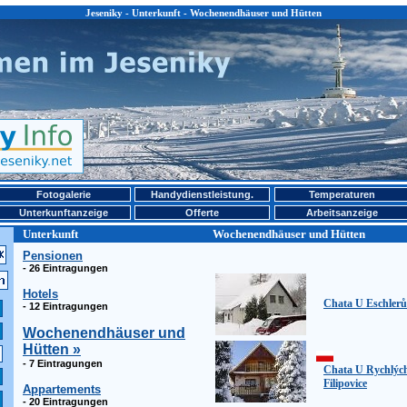
Jeseniky - Unterkunft - Wochenendhäuser und Hütten
Fotogalerie
Handydienstleistung.
Temperaturen
Unterkunftanzeige
Offerte
Arbeitsanzeige
Unterkunft
Wochenendhäuser und Hütten
Pensionen
- 26 Eintragungen
Hotels
Chata U Eschlerů
- 12 Eintragungen
Wochenendhäuser und
Hütten »
- 7 Eintragungen
Chata U Rychlých
Filipovice
Appartements
- 20 Eintragungen