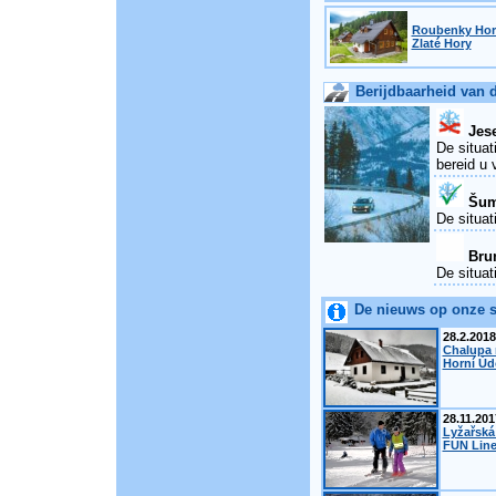
Roubenky Horn
Zlaté Hory
Berijdbaarheid van 
Jese
De situat
bereid u 
Šum
De situat
Brun
De situat
De nieuws op onze s
28.2.2018
Chalupa 
Horní Úd
28.11.201
Lyžařská
FUN Line