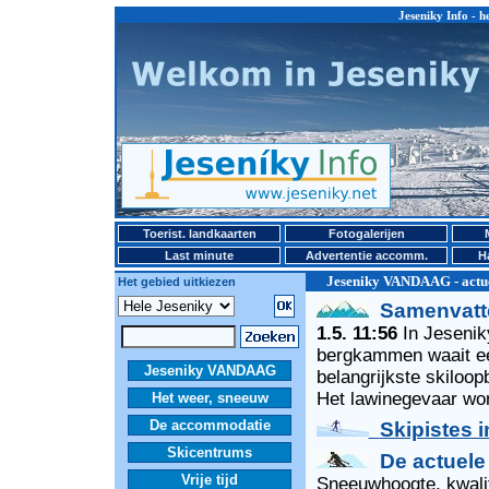
Jeseniky Info - h
Toerist. landkaarten
Fotogalerijen
Last minute
Advertentie accomm.
H
Jeseniky VANDAAG - actue
Het gebied uitkiezen
Samenvatt
1.5. 11:56
In Jesenik
bergkammen waait een
Jeseniky VANDAAG
belangrijkste skiloop
Het lawinegevaar wor
Het weer, sneeuw
De accommodatie
Skipistes 
Skicentrums
De actuele
Vrije tijd
Sneeuwhoogte, kwalite