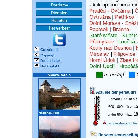
- klik op hun benami
Toerisme
Praděd - Ovčárna
|
Č
Diensten
Ostružná
|
Petříkov
Het eten
Dolní Morava - Sněž
Het verkeer
Paprsek
|
Branná
Staré Město - Kunči
Přemyslov
|
Loučná 
Kouty nad Desnou
|
Guestbook
Miroslav
|
Filipovice
Copyright
Horní Údolí
|
Zlaté H
De statistiek
Dolní Údolí
|
Hraběši
Het kontakt
In bedrijf
G
Nieuwe foto´s
Actuele temperatuurs
boven 1000 m.b.z
15
600-1000 m.b.z.
Hrad Sovinec
18
onder 600 m.b.z.
Temperatuurs in Jes
De weersvoorspellin