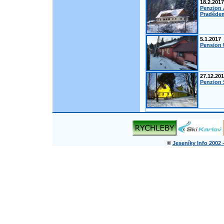
18.2.2017
Penzion 
Pradědem
5.1.2017
Pension 
27.12.20
Penzion Š
©
Jeseníky Info 2002 