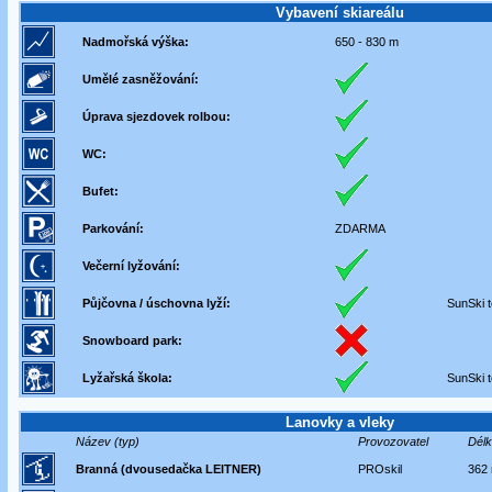
Vybavení skiareálu
Nadmořská výška:
650 - 830 m
Umělé zasněžování:
Úprava sjezdovek rolbou:
WC:
Bufet:
Parkování:
ZDARMA
Večerní lyžování:
Půjčovna / úschovna lyží:
SunSki t
Snowboard park:
Lyžařská škola:
SunSki t
Lanovky a vleky
Název (typ)
Provozovatel
Délk
Branná (dvousedačka LEITNER)
PROskil
362