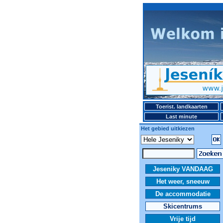
Toerist. landkaarten
Last minute
Het gebied uitkiezen
Jeseniky VANDAAG
Het weer, sneeuw
De accommodatie
Skicentrums
Vrije tijd