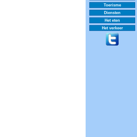
Toerisme
Diensten
Het eten
Het verkeer