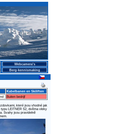
Webcamera's
Berg-kennismaking
Kabelbanen en Skiliften
ind
Buiten bedrijf
ezdovkami, které jsou vhodné jak
a - typu LEITNER S2, dvěma vleky
. Svahy jsou pravidelně
émem.