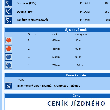
Jednička (EPV)
PROskil
400
Dvojka (EPV)
PROskil
250
Tahátko (dětský lanový)
PROskil
50 
Sjezdové tratě
Název
Délka
Převýšení
1.
420 m
90 m
2.
450 m
90 m
3.
560 m
90 m
4.
720 m
120 m
Běžecké tratě
Trasa
Brannenský okruh Branná - Kronfelzov - Šléglov
Ceny