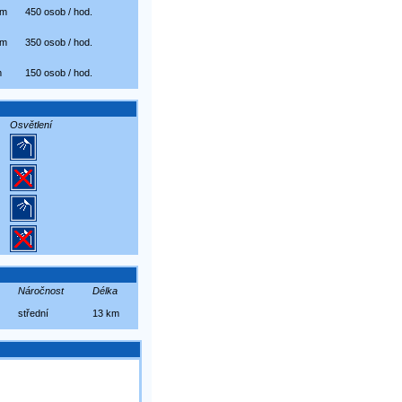
 m
450 osob / hod.
 m
350 osob / hod.
m
150 osob / hod.
Osvětlení
Náročnost
Délka
střední
13 km