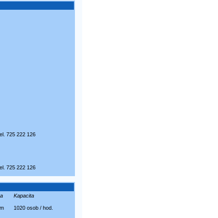
el. 725 222 126
el. 725 222 126
a
Kapacita
 m
1020 osob / hod.