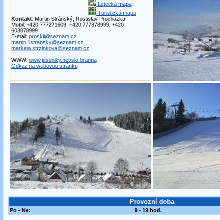
Letecká mapa
Turistická mapa
Kontakt
: Martin Stránský, Rostislav Procházka
Mobil: +420 777271609, +420 777878999, +420
603878999
E-mail:
proskil@seznam.cz
martin.1stransky@seznam.cz
marketa.strzinkova@seznam.cz
WWW:
www.jeseniky.net/ski-branna
Odkaz na webovou stránku
Provozní doba
Po - Ne:
9 - 19 hod.