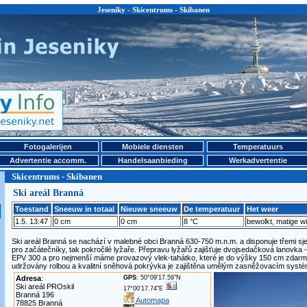
Jeseniky - Skicentrums - Skibanen
Fotogalerijen
Mobiele diensten
Temperatuurs
Advertentie accomm.
Handelsaanbieding
Werkadvertentie
Skicentrums - Skibanen
Ski areál Branná
Toestand
Sneeuw in totaal
Nieuwe sneeuw
De temperatuur
Het weer
1.5. 13:47
0 cm
0 cm
8 °C
bewolkt, matige w
Ski areál Branná se nachází v malebné obci Branná 630-750 m.n.m. a disponuje třemi sj
pro začátečníky, tak pokročilé lyžaře. Přepravu lyžařů zajišťuje dvojsedačková lanovk
EPV 300 a pro nejmenší máme provazový vlek-tahátko, které je do výšky 150 cm zdarma
udržovány rolbou a kvalitní sněhová pokrývka je zajištěna umělým zasněžovacím syst
Adresa
:
GPS
: 50°09'17.59"N
Ski areál PROskil
17°00'17.74"E
Branná 196
Automapa
78825 Branná