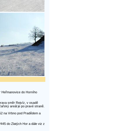
měr Heřmanovice do Horního
oprava směr Rejvíz, v osadě
žařský areál je po pravé straně.
II/452 na Vrbno pod Pradědem a
I/445 do Zlatých Hor a dále viz z