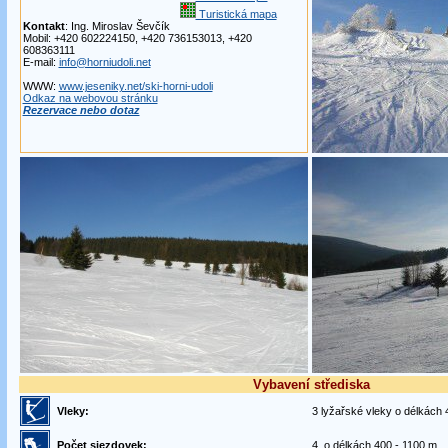
Turistická mapa
Kontakt
: Ing. Miroslav Ševčík
Mobil: +420 602224150, +420 736153013, +420
608363111
E-mail:
info@horniudoli.net
WWW:
www.jeseniky.net/ski-horni-udoli
Odkaz na webovou stránku
Rezervace nebo dotaz
Vybavení střediska
Vleky:
3 lyžařské vleky o délkách 
Počet sjezdovek:
4, o délkách 400 - 1100 m