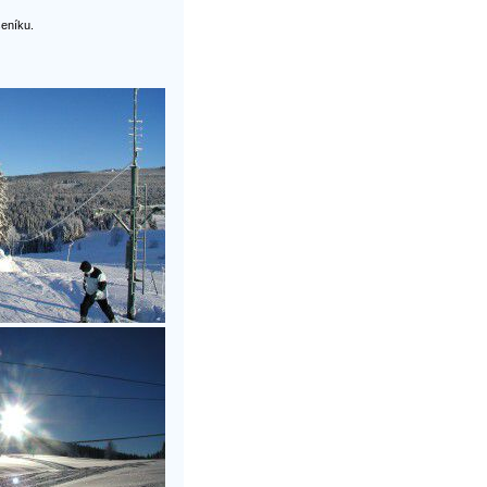
seníku.