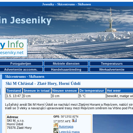
Jeseniky - Skicentrums - Skibanen
Fotogalerijen
Mobiele diensten
Temperatuurs
Advertentie accomm.
Handelsaanbieding
Werkadvertentie
Skicentrums - Skibanen
Ski M Chřástal - Zlaté Hory, Horní Údolí
Toestand
Sneeuw in totaal
Nieuwe sneeuw
De temperatuur
Het weer
1.5. 13:47
0 cm
0 cm
5 °C
bewolkt, matige w
Lyžařský areál Ski M Horní Údolí se nachází mezi Zlatými Horami a Rejvízem, nabízí st
tratě se 3 vleky a navazující upravované trasy mezi Rejvízem směrem na Vrbno pod P
Adresa
:
GPS
: 50°13'02.82"N
SKI M, s.r.o.
17°20'57.44"E
Horní Údolí
Automapa
79376 Zlaté Hory
Letecká mapa