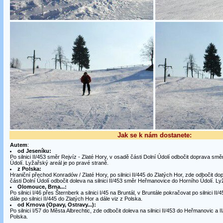
Jak se k nám dostanete:
Autem
:
od Jeseníku:
Po silnici II/453 směr Rejvíz - Zlaté Hory, v osadě části Dolní Údolí odbočit doprava s
Údolí. Lyžařský areál je po pravé straně.
z Polska:
Hraniční přechod Konradów / Zlaté Hory, po silnici II/445 do Zlatých Hor, zde odbočit d
části Dolní Údolí odbočit doleva na silnici II/453 směr Heřmanovice do Horního Údolí. Ly
Olomouce, Brna...:
Po silnici I/46 přes Šternberk a silnici I/45 na Bruntál, v Bruntále pokračovat po silnici 
dále po silnici II/445 do Zlatých Hor a dále viz z Polska.
od Krnova (Opavy, Ostravy...):
Po silnici I/57 do Města Albrechtic, zde odbočit doleva na silnici II/453 do Heřmanovic a I
Polska.