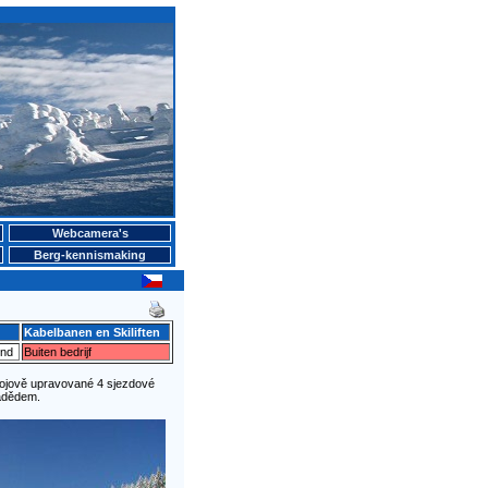
Webcamera's
Berg-kennismaking
Kabelbanen en Skiliften
ind
Buiten bedrijf
rojově upravované 4 sjezdové
radědem.