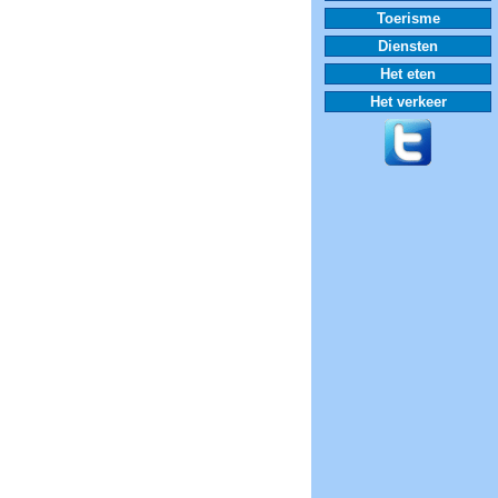
Toerisme
Diensten
Het eten
Het verkeer