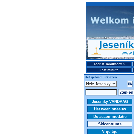
Toerist. landkaarten
Last minute
Het gebied uitkiezen
Jeseniky VANDAAG
Het weer, sneeuw
De accommodatie
Skicentrums
Vrije tijd