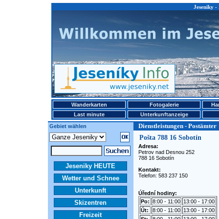
Jeseniky -
Wanderkarten
Fotogalerie
Ha
Last minute
Unterkunftanzeige
Dienstleistungen - Postämter
Gebiet wählen
Pošta 788 16 Sobotín
Adresa:
Petrov nad Desnou 252
788 16 Sobotín
Jeseniky HEUTE
Kontakt:
Telefon: 583 237 150
Wetter und Schnee
Unterkunft
Úřední hodiny:
Po:
8:00 - 11:00
13:00 - 17:00
Skizentren
Út:
8:00 - 11:00
13:00 - 17:00
Freizeit