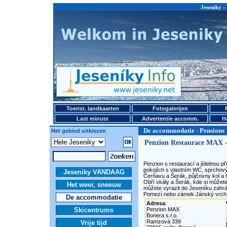
Jeseniky -
Toerist. landkaarten
Fotogalerijen
Last minute
Advertentie accomm.
H
De accommodatie - Pensions
Het gebied uitkiezen
Penzion Restaurace MAX 
Penzion s restaurací a jídelnou 
pokojích s vlastním WC, sprchový
Jeseniky VANDAAG
Čerňavu a Šerák, půjčovny kol a 
Obří skály a Šerák, kde si můžete
Het weer, sneeuw
můžete vyrazit do Jeseníku zahrá
Pomezí nebo zámek Jánský vrch 
De accommodatie
Adresa
:
Skicentrums
Penzion MAX
Bonera s.r.o.
Ramzová 339
Vrije tijd