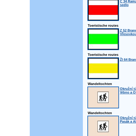
Č 34 Ramz
sedlo
Toeristische routes
Z 52 Bran
Vřesovko
Toeristische routes
Žl 64 Bran
Wandeltochten
Okružní t
Vrbno a O
Wandeltochten
Okružní t
Pasák a A