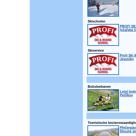
Skischolen
PROFI SK
lyžařská š
Skiservice
Profi Ski 
Jeseníky
Bobsleebanen
Letní bob
Petříkov
Toeristische bezienswaardig
Přečerpáva
Dlouhé st