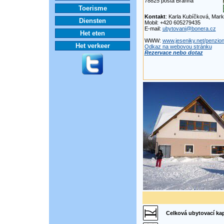
78825 pošta Branná
Toerisme
Kontakt
: Karla Kubíčková, Mar
Diensten
Mobil: +420 605279435
E-mail:
ubytovani@bonera.cz
Het eten
WWW:
www.jeseniky.net/penzio
Het verkeer
Odkaz na webovou stránku
Rezervace nebo dotaz
Celková ubytovací kap