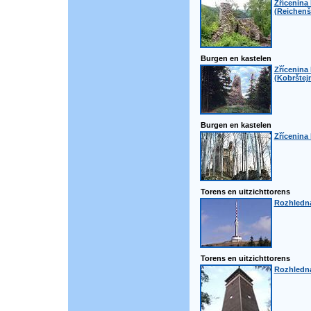
Zřícenina
(Reichenš
Burgen en kastelen
Zřícenina
(Kobrštej
Burgen en kastelen
Zřícenina
Torens en uitzichttorens
Rozhledn
Torens en uitzichttorens
Rozhledna