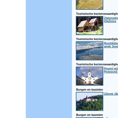
Toeristische bezienswaardig
Zlatorudné
Olešnice
Toeristische bezienswaardig
Rozhlédně
aneb Jese
Toeristische bezienswaardig
Poutní mí
Pomocné -
Burgen en kastelen
Zámek Ján
Burgen en kastelen