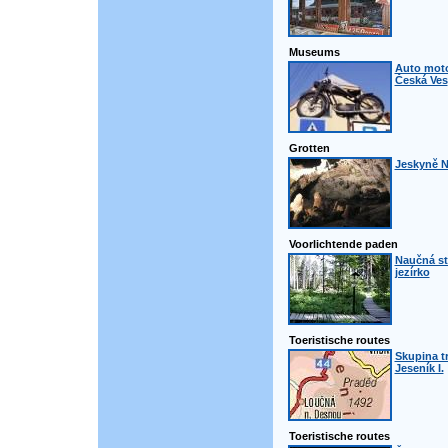
Museums
Auto mot
Česká Ves
Grotten
Jeskyně N
Voorlichtende paden
Naučná st
jezírko
Toeristische routes
Skupina t
Jeseník I.
Toeristische routes