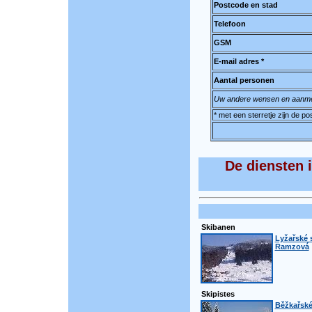
Postcode en stad
Telefoon
GSM
E-mail adres *
Aantal personen
Uw andere wensen en aanme
* met een sterretje zijn de p
De diensten 
Skibanen
Lyžařské 
Ramzová
Skipistes
Běžkařské