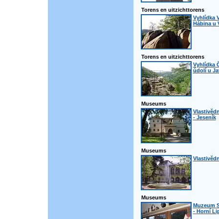
Torens en uitzichttorens
Vyhlídka 
Hábina u 
Torens en uitzichttorens
Vyhlídka Č
údolí u J
Museums
Vlastivěd
- Jeseník
Museums
Vlastivě
Museums
Muzeum S
- Horní L