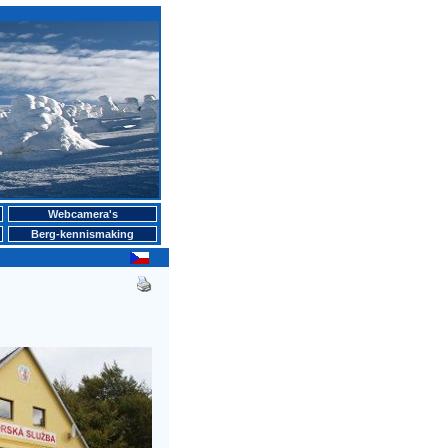
Webcamera's
Berg-kennismaking