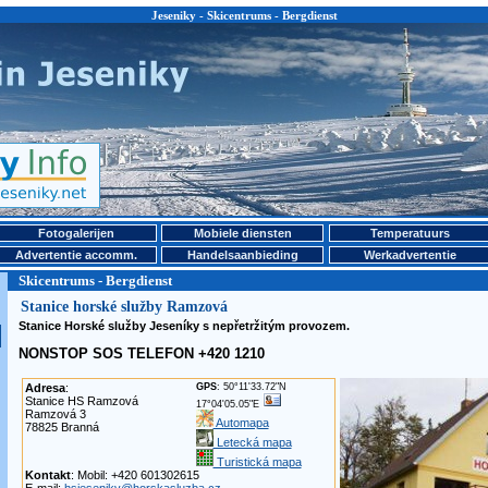
Jeseniky - Skicentrums - Bergdienst
Fotogalerijen
Mobiele diensten
Temperatuurs
Advertentie accomm.
Handelsaanbieding
Werkadvertentie
Skicentrums - Bergdienst
Stanice horské služby Ramzová
Stanice Horské služby Jeseníky s nepřetržitým provozem.
NONSTOP SOS TELEFON +420 1210
Adresa
:
GPS
: 50°11'33.72"N
Stanice HS Ramzová
17°04'05.05"E
Ramzová 3
Automapa
78825 Branná
Letecká mapa
Turistická mapa
Kontakt
: Mobil: +420 601302615