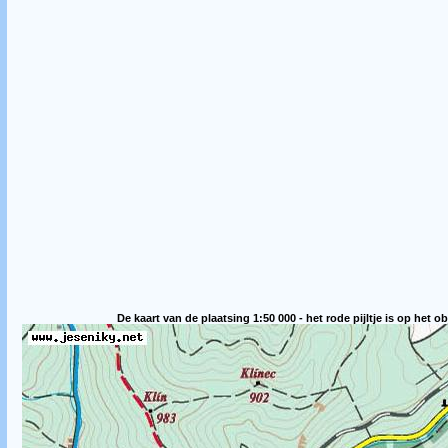
De kaart van de plaatsing 1:50 000 - het rode pijltje is op het ob