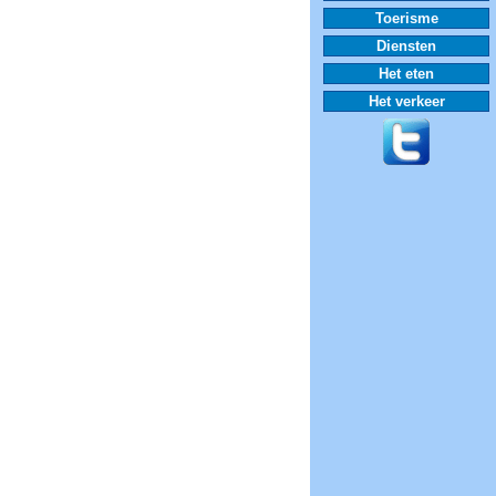
Toerisme
Diensten
Het eten
Het verkeer