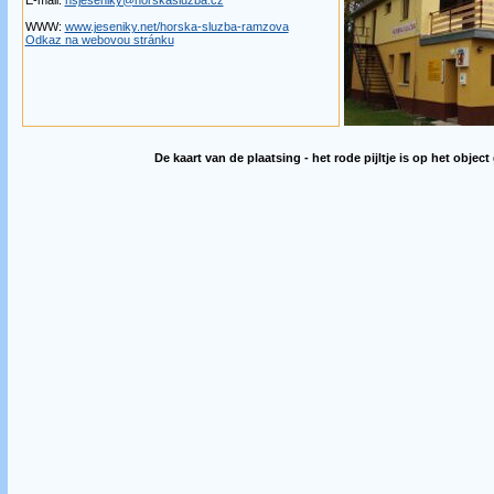
E-mail:
hsjeseniky@horskasluzba.cz
WWW:
www.jeseniky.net/horska-sluzba-ramzova
Odkaz na webovou stránku
De kaart van de plaatsing - het rode pijltje is op het object