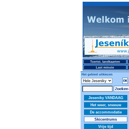
Toerist. landkaarten
Last minute
Het gebied uitkiezen
Jeseniky VANDAAG
Het weer, sneeuw
De accommodatie
Skicentrums
Vrije tijd