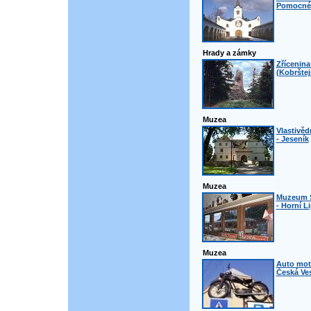
Pomocné 
Hrady a zámky
Zřícenina
(Kobrštej
Muzea
Vlastivě
- Jeseník
Muzea
Muzeum 
- Horní L
Muzea
Auto mot
Česká Ve