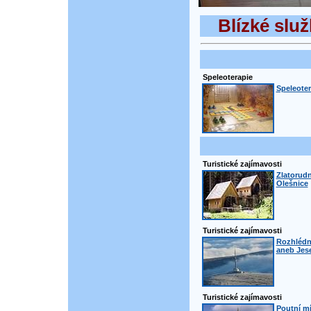
Blízké služ
Speleoterapie
Speleoter
Turistické zajímavosti
Zlatorudn
Olešnice
Turistické zajímavosti
Rozhlédn
aneb Jese
Turistické zajímavosti
Poutní m