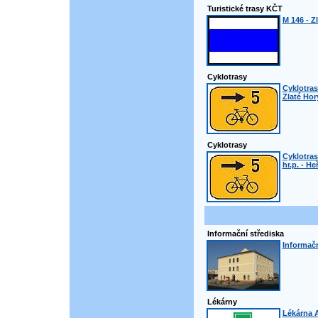
Turistické trasy KČT
M 146 - Zl
Cyklotrasy
Cyklotrasa
Zlaté Hor
Cyklotrasy
Cyklotras
hr.p. - H
Informační střediska
Informačn
Lékárny
Lékárna A