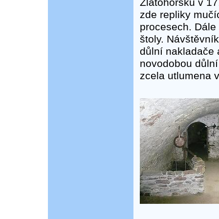
Zlatohorsku v 17.
zde repliky mučíc
procesech. Dále
štoly. Návštěvník
důlní nakladače 
novodobou důlní 
zcela utlumena v 