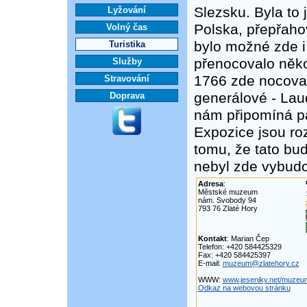
Slezsku. Byla to
Lyžování
Polska, přepřaho
Volný čas
bylo možné zde i
Turistika
přenocovalo něko
Služby
1766 zde nocoval 
Stravování
generálové - Lau
Doprava
nám připomíná p
Expozice jsou r
tomu, že tato b
nebyl zde vybudo
Adresa
:
Městské muzeum
nám. Svobody 94
793 76 Zlaté Hory
Kontakt
: Marian Čep
Telefon: +420 584425329
Fax: +420 584425397
E-mail:
muzeum@zlatehory.cz
WWW:
www.jeseniky.net/muzeum
Odkaz na webovou stránku