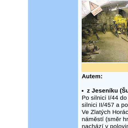
Autem:
z Jeseníku (Š
Po silnici I/44 d
silnici II/457 a 
Ve Zlatých Horác
náměstí (směr h
nachází v polovi