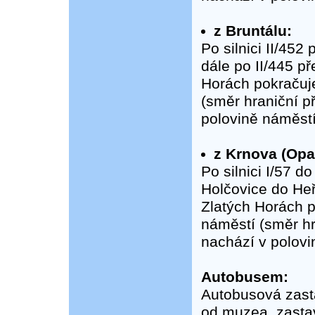
z Bruntálu:
Po silnici II/45
dále po II/445 p
Horách pokračuje
(směr hraniční 
polovině náměstí
z Krnova (Opa
Po silnici I/57 d
Holčovice do Heř
Zlatých Horách p
náměstí (směr h
nachází v polovi
Autobusem:
Autobusová zastá
od muzea, zastav