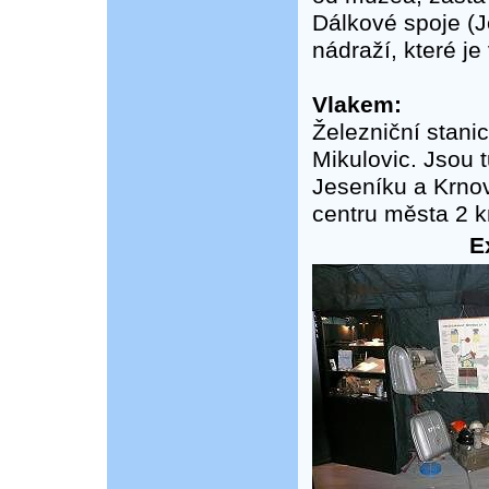
Dálkové spoje (J
nádraží, které j
Vlakem:
Železniční stanic
Mikulovic. Jsou 
Jeseníku a Krno
centru města 2 k
E