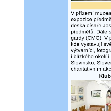
V přízemí muzea
expozice předmě
deska císaře Jose
předmětů. Dále 
gardy (CMG). V p
kde vystavují sv
výtvarníci, fotog
i blízkého okolí
Slovinsko, Sloven
charitativním ak
Klub