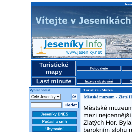
Jesen
Turistické
Fotogalerie
mapy
Last minute
Inzerce ubytování
O
Turistika - Muzea
Vybrat oblast
Městské muzeum - Zlaté H
Městské muzeum s
mezi nejcennějš
Jeseníky DNES
Zlatých Hor. Byl
Počasí a sníh
barokním slohu r
Ubytování