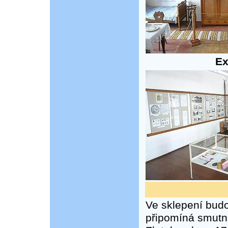
Ex
Ve sklepení budo
připomíná smutno