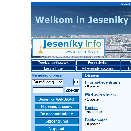
Jesenik
Toerist. landkaarten
Fotogalerijen
Last minute
Advertentie accomm.
H
Diensten
Het gebied uitkiezen
Informatiecentrums
- 8 posten
Fietsservice »
Jeseniky VANDAAG
- 1 posten
Het weer, sneeuw
Posten
- 46 posten
De accommodatie
Bankomaten
Skicentrums
- 8 posten
Vrije tijd