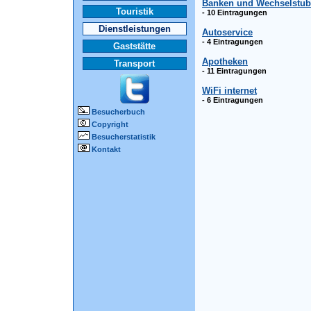
Banken und Wechselstu
Touristik
- 10 Eintragungen
Dienstleistungen
Autoservice
- 4 Eintragungen
Gaststätte
Apotheken
Transport
- 11 Eintragungen
WiFi internet
- 6 Eintragungen
Besucherbuch
Copyright
Besucherstatistik
Kontakt