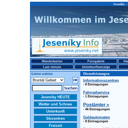
Jeseniky -
Wanderkarten
Fotogalerie
Ha
Last minute
Unterkunftanzeige
Dienstleistungen
Gebiet wählen
Informationszentren
- 8 Eintragungen
Fahrradservice
- 1 Eintragungen
Jeseniky HEUTE
Wetter und Schnee
Postämter »
- 46 Eintragungen
Unterkunft
Geldautomaten
Skizentren
- 8 Eintragungen
Freizeit