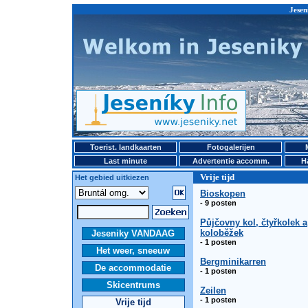
Jesen
Toerist. landkaarten
Fotogalerijen
Last minute
Advertentie accomm.
H
Vrije tijd
Het gebied uitkiezen
Bioskopen
- 9 posten
Půjčovny kol, čtyřkolek a
koloběžek
Jeseniky VANDAAG
- 1 posten
Het weer, sneeuw
Bergminikarren
De accommodatie
- 1 posten
Skicentrums
Zeilen
- 1 posten
Vrije tijd