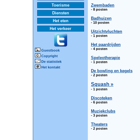
Toerisme
Zwembaden
- 8 posten
Diensten
Badhuizen
Het eten
- 10 posten
Het verkeer
Uitzichtvluchten
- 1 posten
Het paardrijden
- 4 posten
Guestbook
Copyright
Speleotherapie
De statistiek
- 1 posten
Het kontakt
De bowling en kegels
- 2 posten
Squash »
- 1 posten
Discoteken
- 6 posten
Muziekclubs
- 3 posten
Theaters
- 2 posten