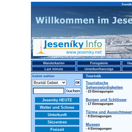
Jesenik
Wanderkarten
Fotogalerie
Ha
Last minute
Unterkunftanzeige
Touristik
Gebiet wählen
Touristische
Sehenswürdigkeiten
- 23 Eintragungen
Burgen und Schlösser
Jeseniky HEUTE
- 17 Eintragungen
Wetter und Schnee
Türme und Aussichtswar
Unterkunft
- 9 Eintragungen
Skizentren
Museen
- 4 Eintragungen
Freizeit