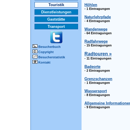
Touristik
Höhlen
- 1 Eintragungen
Dienstleistungen
Naturlehrpfade
Gaststätte
- 4 Eintragungen
Transport
Wanderwege
- 64 Eintragungen
Radfahrwege
- 15 Eintragungen
Besucherbuch
Copyright
Radtouren »
Besucherstatistik
- 11 Eintragungen
Kontakt
Badeorte
- 2 Eintragungen
Grenzschanzen
- 1 Eintragungen
Wassersport
- 8 Eintragungen
Allgemeine Informatione
- 9 Eintragungen