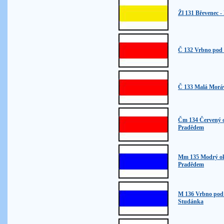
Žl 131 Břevenec -
Č 132 Vrbno pod 
Č 133 Malá Morá
Čm 134 Červený 
Pradědem
Mm 135 Modrý ok
Pradědem
M 136 Vrbno pod
Studánka