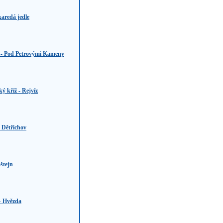
karedá jedle
 - Pod Petrovými Kameny
ký kříž - Rejvíz
 Dětřichov
štejn
- Hvězda