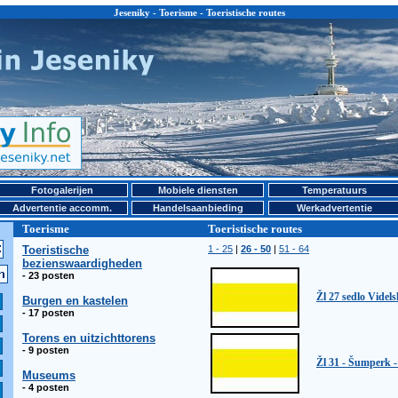
Jeseniky - Toerisme - Toeristische routes
Fotogalerijen
Mobiele diensten
Temperatuurs
Advertentie accomm.
Handelsaanbieding
Werkadvertentie
Toerisme
Toeristische routes
Toeristische
1 - 25
|
26 - 50
|
51 - 64
bezienswaardigheden
- 23 posten
Žl 27 sedlo Videls
Burgen en kastelen
- 17 posten
Torens en uitzichttorens
- 9 posten
Žl 31 - Šumperk 
Museums
- 4 posten