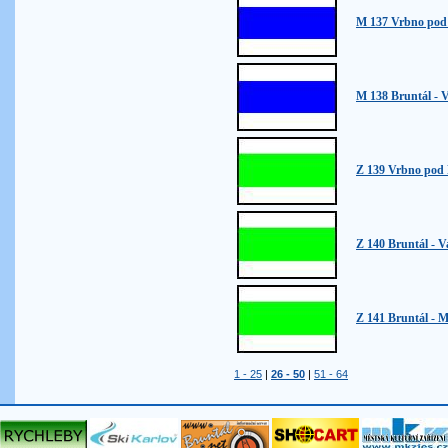
M 137 Vrbno pod
M 138 Bruntál - V
Z 139 Vrbno pod 
Z 140 Bruntál - V
Z 141 Bruntál - M
1 - 25
|
26 - 50
|
51 - 64