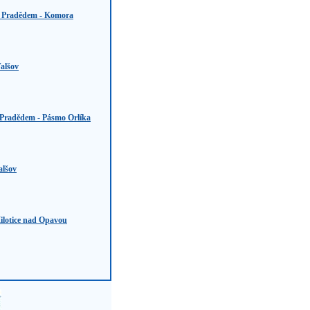
 Pradědem - Komora
alšov
Pradědem - Pásmo Orlíka
alšov
ilotice nad Opavou