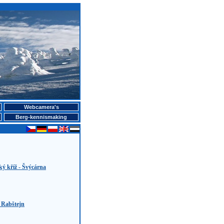
Webcamera's
Berg-kennismaking
ký kříž - Švýcárna
- Rabštejn