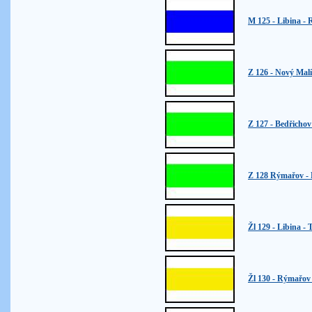
M 125 - Libina - 
Z 126 - Nový Mal
Z 127 - Bedřicho
Z 128 Rýmařov -
Žl 129 - Libina -
Žl 130 - Rýmařov