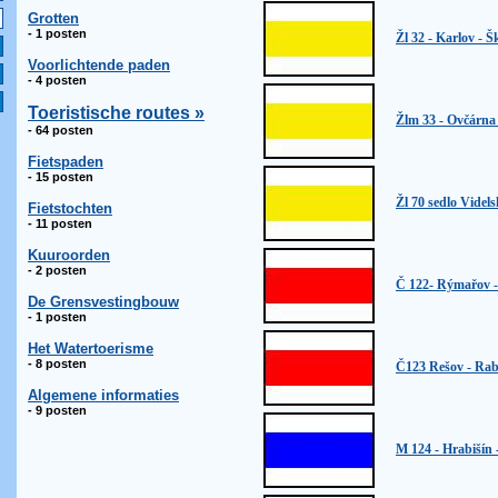
Grotten
- 1 posten
Žl 32 - Karlov - Š
Voorlichtende paden
- 4 posten
Toeristische routes »
Žlm 33 - Ovčárna
- 64 posten
Fietspaden
- 15 posten
Žl 70 sedlo Videls
Fietstochten
- 11 posten
Kuuroorden
- 2 posten
Č 122- Rýmařov -
De Grensvestingbouw
- 1 posten
Het Watertoerisme
- 8 posten
Č123 Rešov - Rab
Algemene informaties
- 9 posten
M 124 - Hrabišín 