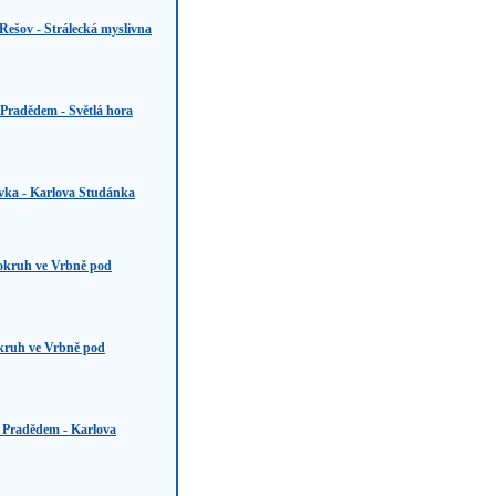
 Rešov - Strálecká myslivna
Pradědem - Světlá hora
vka - Karlova Studánka
okruh ve Vrbně pod
ruh ve Vrbně pod
 Pradědem - Karlova