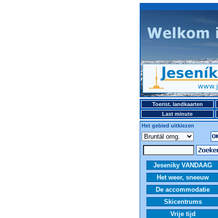
Toerist. landkaarten
Last minute
Het gebied uitkiezen
Jeseniky VANDAAG
Het weer, sneeuw
De accommodatie
Skicentrums
Vrije tijd