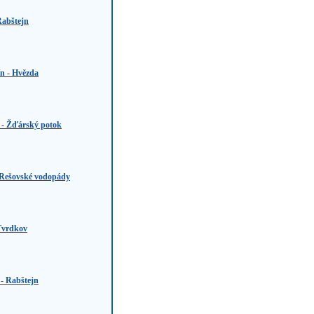
Rabštejn
ín - Hvězda
v - Žďárský potok
 Rešovské vodopády
 Tvrdkov
 - Rabštejn