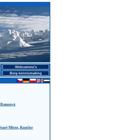
Webcamera's
Berg-kennismaking
 Ramzová
Staré Město, Kunčice