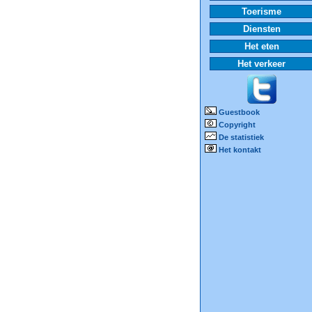
Toerisme
Diensten
Het eten
Het verkeer
Guestbook
Copyright
De statistiek
Het kontakt