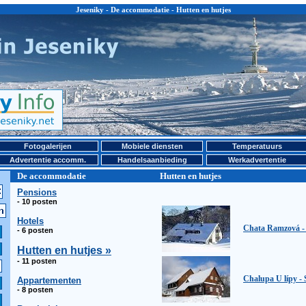
Jeseniky - De accommodatie - Hutten en hutjes
Fotogalerijen
Mobiele diensten
Temperatuurs
Advertentie accomm.
Handelsaanbieding
Werkadvertentie
De accommodatie
Hutten en hutjes
Pensions
- 10 posten
Hotels
Chata Ramzová -
- 6 posten
Hutten en hutjes »
- 11 posten
Chalupa U lípy - 
Appartementen
- 8 posten