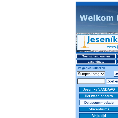
Toerist. landkaarten
Last minute
Het gebied uitkiezen
Jeseniky VANDAAG
Het weer, sneeuw
De accommodatie
Skicentrums
Vrije tijd