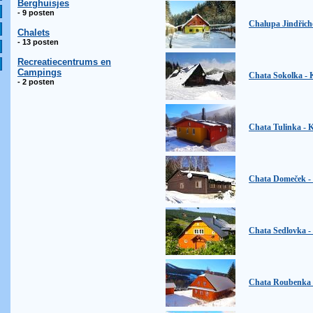
Berghuisjes
- 9 posten
Chalupa Jindřich
Chalets
- 13 posten
Recreatiecentrums en
Campings
Chata Sokolka - 
- 2 posten
Chata Tulinka - 
Chata Domeček -
Chata Sedlovka -
Chata Roubenka 