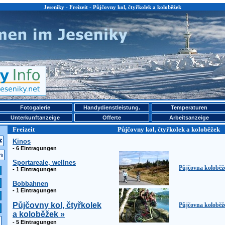
Jeseniky - Freizeit - Půjčovny kol, čtyřkolek a koloběžek
Fotogalerie
Handydienstleistung.
Temperaturen
Unterkunftanzeige
Offerte
Arbeitsanzeige
Freizeit
Půjčovny kol, čtyřkolek a koloběžek
Kinos
- 6 Eintragungen
Sportareale, wellnes
Půjčovna koloběž
- 1 Eintragungen
Bobbahnen
- 1 Eintragungen
Půjčovny kol, čtyřkolek
Půjčovna koloběž
a koloběžek »
- 5 Eintragungen