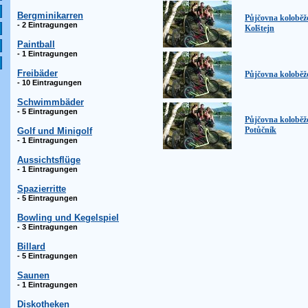
Bergminikarren
Půjčovna koloběž
- 2 Eintragungen
Kolštejn
Paintball
- 1 Eintragungen
Freibäder
Půjčovna koloběž
- 10 Eintragungen
Schwimmbäder
- 5 Eintragungen
Půjčovna koloběž
Potůčník
Golf und Minigolf
- 1 Eintragungen
Aussichtsflüge
- 1 Eintragungen
Spazierritte
- 5 Eintragungen
Bowling und Kegelspiel
- 3 Eintragungen
Billard
- 5 Eintragungen
Saunen
- 1 Eintragungen
Diskotheken