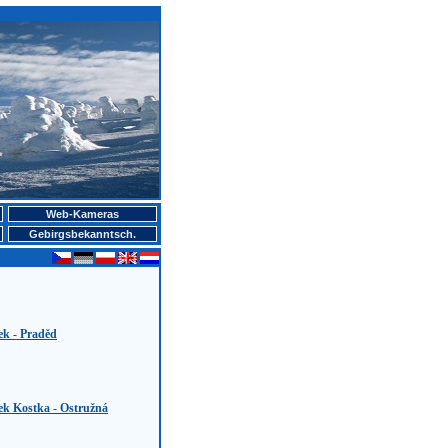
Web-Kameras
Gebirgsbekanntsch.
ek - Praděd
ek Kostka - Ostružná