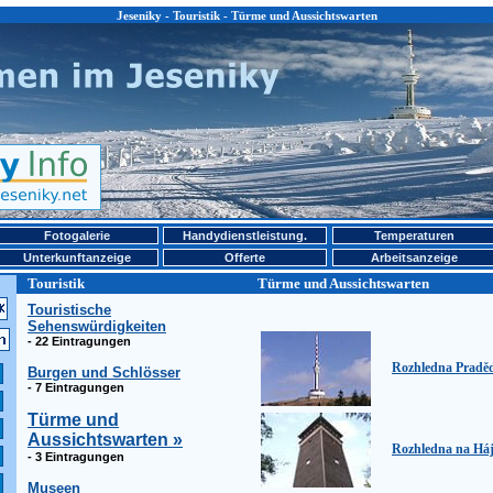
Jeseniky - Touristik - Türme und Aussichtswarten
Fotogalerie
Handydienstleistung.
Temperaturen
Unterkunftanzeige
Offerte
Arbeitsanzeige
Touristik
Türme und Aussichtswarten
Touristische
Sehenswürdigkeiten
- 22 Eintragungen
Rozhledna Pradě
Burgen und Schlösser
- 7 Eintragungen
Türme und
Aussichtswarten »
Rozhledna na Háj
- 3 Eintragungen
Museen