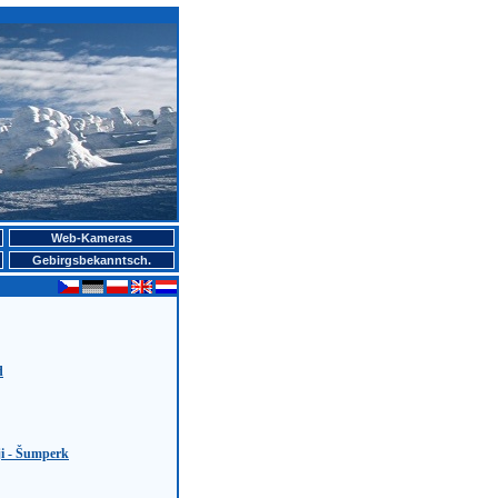
Web-Kameras
Gebirgsbekanntsch.
d
i - Šumperk