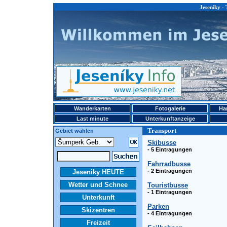
Jeseniky -
Wanderkarten
Fotogalerie
Ha
Last minute
Unterkunftanzeige
Transport
Gebiet wählen
Skibusse
- 5 Eintragungen
Fahrradbusse
- 2 Eintragungen
Jeseniky HEUTE
Wetter und Schnee
Touristbusse
- 1 Eintragungen
Unterkunft
Parken
Skizentren
- 4 Eintragungen
Freizeit