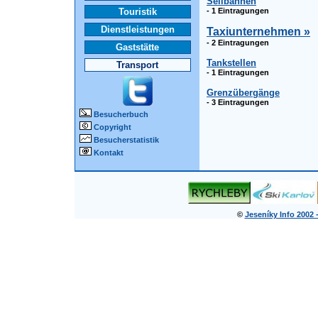
Seilbahnen
Touristik
- 1 Eintragungen
Dienstleistungen
Taxiunternehmen »
- 2 Eintragungen
Gaststätte
Tankstellen
Transport
- 1 Eintragungen
Grenzübergänge
- 3 Eintragungen
Besucherbuch
Copyright
Besucherstatistik
Kontakt
©
Jeseníky Info 2002 