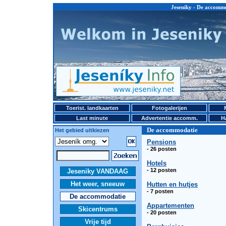
Jeseniky - De accomm
Toerist. landkaarten
Fotogalerijen
Last minute
Advertentie accomm.
H
De accommodatie
Het gebied uitkiezen
Pensions
- 26 posten
Hotels
- 12 posten
Jeseniky VANDAAG
Het weer, sneeuw
Hutten en hutjes
- 7 posten
De accommodatie
Appartementen
Skicentrums
- 20 posten
Vrije tijd