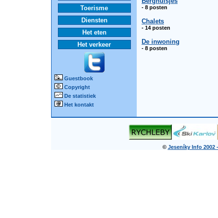
Berghuisjes
Toerisme
- 8 posten
Diensten
Chalets
- 14 posten
Het eten
De inwoning
Het verkeer
- 8 posten
Guestbook
Copyright
De statistiek
Het kontakt
©
Jeseníky Info 2002 