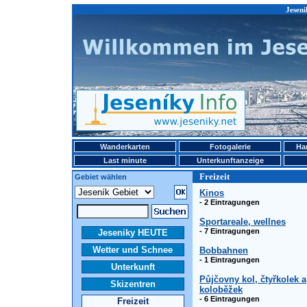
Jeseni
Wanderkarten
Fotogalerie
Ha
Last minute
Unterkunftanzeige
Freizeit
Gebiet wählen
Kinos
- 2 Eintragungen
Sportareale, wellnes
- 7 Eintragungen
Jeseniky HEUTE
Wetter und Schnee
Bobbahnen
- 1 Eintragungen
Unterkunft
Půjčovny kol, čtyřkolek a
Skizentren
koloběžek
- 6 Eintragungen
Freizeit