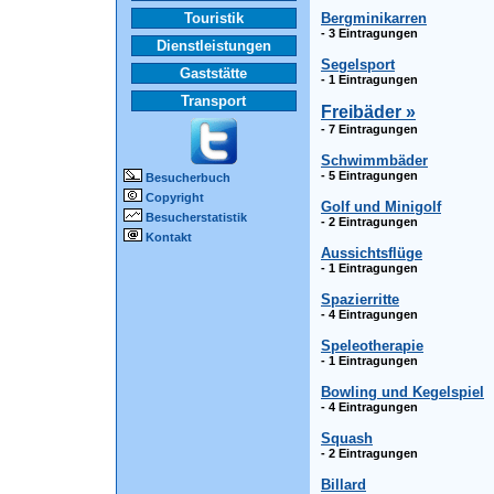
Touristik
Bergminikarren
- 3 Eintragungen
Dienstleistungen
Segelsport
Gaststätte
- 1 Eintragungen
Transport
Freibäder »
- 7 Eintragungen
Schwimmbäder
- 5 Eintragungen
Besucherbuch
Copyright
Golf und Minigolf
Besucherstatistik
- 2 Eintragungen
Kontakt
Aussichtsflüge
- 1 Eintragungen
Spazierritte
- 4 Eintragungen
Speleotherapie
- 1 Eintragungen
Bowling und Kegelspiel
- 4 Eintragungen
Squash
- 2 Eintragungen
Billard