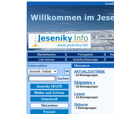
Jesenik
Wanderkarten
Fotogalerie
Ha
Last minute
Unterkunftanzeige
Skizentren
Gebiet wählen
AKTUALZUSTÄNDE
- 14 Eintragungen
Skipisten »
Jeseniky HEUTE
- 19 Eintragungen
Wetter und Schnee
Loipen
- 12 Eintragungen
Unterkunft
Skikurse
Skizentren
- 7 Eintragungen
Freizeit