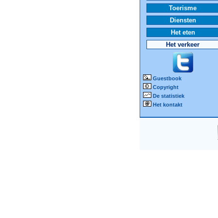
Toerisme
Diensten
Het eten
Het verkeer
Guestbook
Copyright
De statistiek
Het kontakt