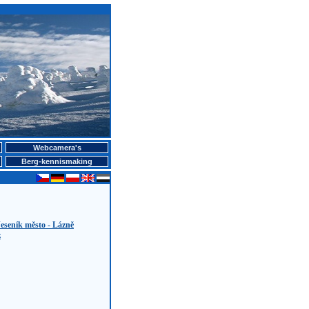
Webcamera's
Berg-kennismaking
eseník město - Lázně
z