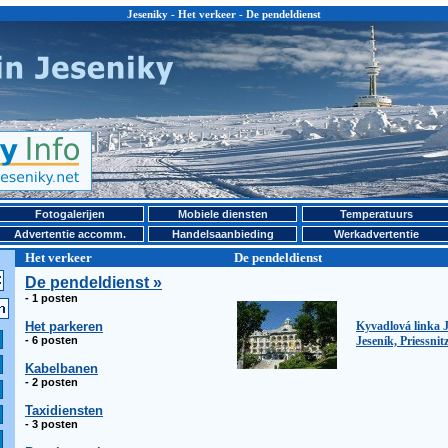
Jeseniky - Het verkeer - De pendeldienst
Fotogalerijen
Mobiele diensten
Temperatuurs
Advertentie accomm.
Handelsaanbieding
Werkadvertentie
Het verkeer
De pendeldienst
De pendeldienst »
- 1 posten
Het parkeren
Kyvadlová linka J
- 6 posten
Jeseník, Priessnit
Kabelbanen
- 2 posten
Taxidiensten
- 3 posten