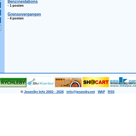
Benzinestations
- 1 posten
Grensovergangen
- 4 posten
©
Jeseníky Info 2002 - 2026
info@jeseniky.net
WAP
RSS