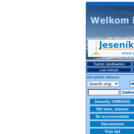
Toerist. landkaarten
Last minute
Het gebied uitkiezen
Jeseniky VANDAAG
Het weer, sneeuw
De accommodatie
Skicentrums
Vrije tijd