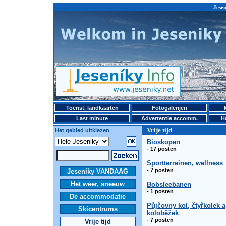
Jesen
Toerist. landkaarten
Fotogalerijen
Last minute
Advertentie accomm.
H
Vrije tijd
Het gebied uitkiezen
Bioskopen
- 17 posten
Sportterreinen, wellness
- 7 posten
Jeseniky VANDAAG
Het weer, sneeuw
Bobsleebanen
- 1 posten
De accommodatie
Půjčovny kol, čtyřkolek a
Skicentrums
koloběžek
- 7 posten
Vrije tijd