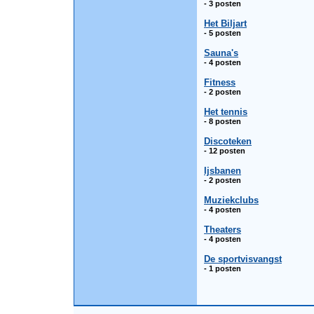
- 3 posten
Het Biljart
- 5 posten
Sauna's
- 4 posten
Fitness
- 2 posten
Het tennis
- 8 posten
Discoteken
- 12 posten
Ijsbanen
- 2 posten
Muziekclubs
- 4 posten
Theaters
- 4 posten
De sportvisvangst
- 1 posten