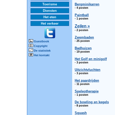
Toerisme
Bergminikarren
- 4 posten
Diensten
Paintball
Het eten
- 1 posten
Het verkeer
Zeilen »
- 2 posten
Zwembaden
- 25 posten
Guestbook
Copyright
Badhuizen
De statistiek
- 19 posten
Het kontakt
Het Golf en minigolf
- 3 posten
Uitzichtvluchten
- 3 posten
Het paardrijden
- 11 posten
Speleotherapie
- 1 posten
De bowling en kegels
- 8 posten
Squash