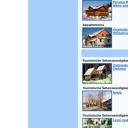
Pension R
Vrbno pod
Appartements
Apartmány
Heřmanov
Touristische Sehenswürdigkei
Zlatorudné
Olešnice
Touristische Sehenswürdigkei
Rejvíz
Touristische Sehenswürdigkei
Lesní rusk