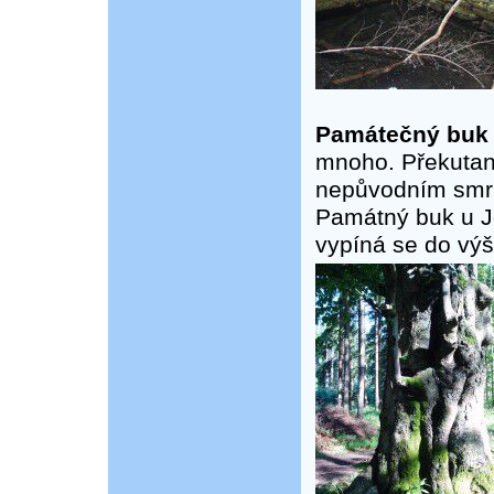
Památečný buk
mnoho. Překutan
nepůvodním smrke
Památný buk u Jo
vypíná se do vý