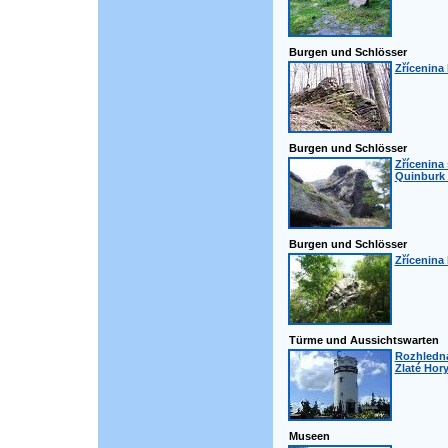
Burgen und Schlösser
Zřícenina
Burgen und Schlösser
Zřícenina
Quinburk 
Burgen und Schlösser
Zřícenina
Türme und Aussichtswarten
Rozhledna
Zlaté Hor
Museen