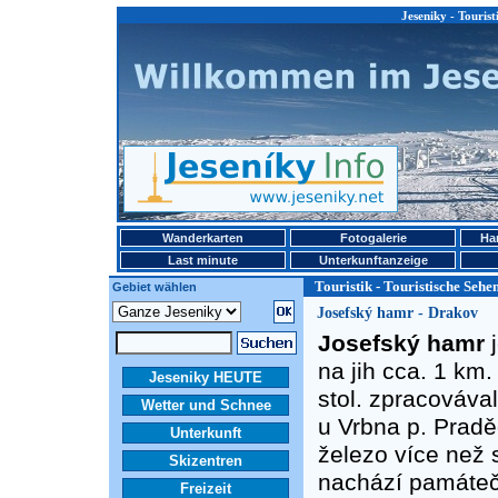
Jeseniky - Tourist
Wanderkarten
Fotogalerie
Ha
Last minute
Unterkunftanzeige
Touristik - Touristische Seh
Gebiet wählen
Josefský hamr - Drakov
Josefský hamr
j
na jih cca. 1 km.
Jeseniky HEUTE
stol. zpracováva
Wetter und Schnee
u Vrbna p. Prad
Unterkunft
železo více než s
Skizentren
nachází památeč
Freizeit