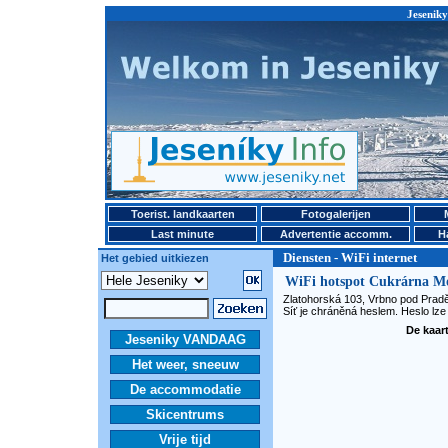
Jeseniky
Toerist. landkaarten
Fotogalerijen
Last minute
Advertentie accomm.
H
Diensten - WiFi internet
Het gebied uitkiezen
WiFi hotspot Cukrárna M
Zlatohorská 103, Vrbno pod Pra
Síť je chráněná heslem. Heslo lze 
De kaart
Jeseniky VANDAAG
Het weer, sneeuw
De accommodatie
Skicentrums
Vrije tijd