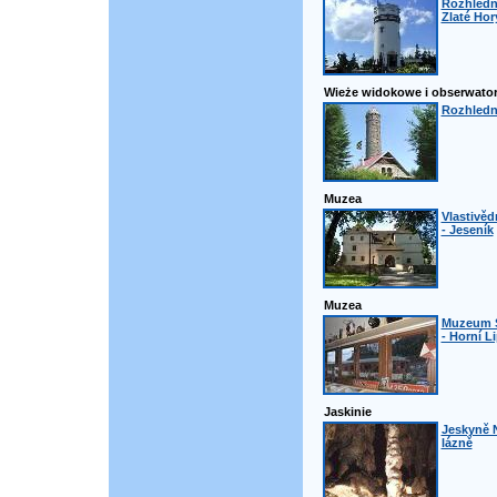
Rozhledn
Zlaté Hor
Wieże widokowe i obserwator
Rozhledn
Muzea
Vlastivě
- Jeseník
Muzea
Muzeum 
- Horní L
Jaskinie
Jeskyně 
lázně