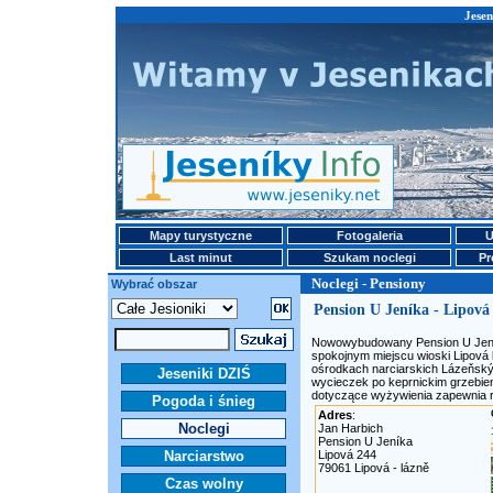
Jesen
Mapy turystyczne
Fotogaleria
U
Last minut
Szukam noclegi
Pr
Noclegi - Pensiony
Wybrać obszar
Pension U Jeníka - Lipová
Nowowybudowany Pension U Jeníka
spokojnym miejscu wioski Lipová l
ośrodkach narciarskich Lázeňský 
Jeseniki DZIŚ
wycieczek po keprnickim grzebien
dotyczące wyżywienia zapewnia r
Pogoda i śnieg
Adres
:
Noclegi
Jan Harbich
Pension U Jeníka
Narciarstwo
Lipová 244
79061 Lipová - lázně
Czas wolny