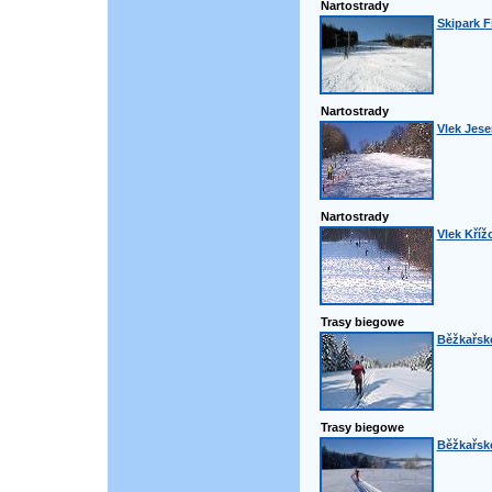
Nartostrady
Skipark F
Nartostrady
Vlek Jese
Nartostrady
Vlek Kříž
Trasy biegowe
Běžkařské
Trasy biegowe
Běžkařské