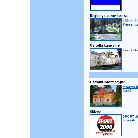
Regiony uzdrowiskowe
Léčebné 
Priessnit
Ośrodki kuracyjne
Lázně Do
Ośrodki informacyjne
Informačn
lázně
Sklepy
SPORT 20
Jeseník