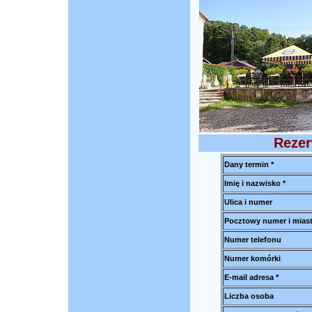
Rezer
Dany termin *
Imię i nazwisko *
Ulica i numer
Pocztowy numer i mias
Numer telefonu
Numer komórki
E-mail adresa *
Liczba osoba