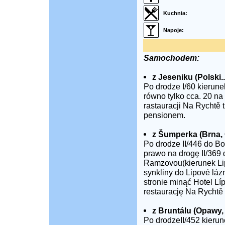
Kuchnia:
Napoje:
Samochodem:
z Jeseniku (Polski...
Po drodze I/60 kierun
równo tylko cca. 20 na
rastauracji Na Rychtě 
pensionem.
z Šumperka (Brna, 
Po drodze II/446 do Bo
prawo na drogę II/369
Ramzovou(kierunek Lip
synkliny do Lipové láz
stronie minąć Hotel Lí
restaurację Na Rychtě 
z Bruntálu (Opawy,
Po drodzeII/452 kierun