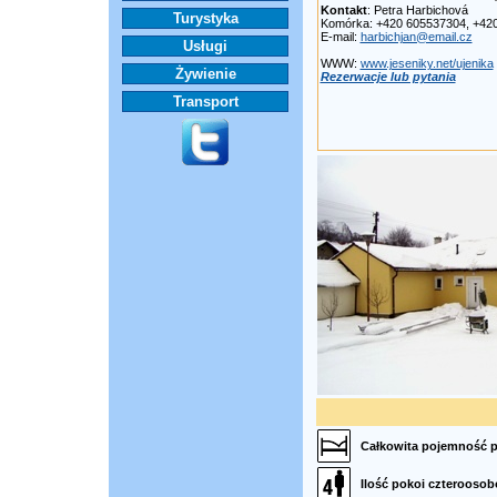
Kontakt
: Petra Harbichová
Turystyka
Komórka: +420 605537304, +42
E-mail:
harbichjan@email.cz
Usługi
WWW:
www.jeseniky.net/ujenika
Żywienie
Rezerwacje lub pytania
Transport
Całkowita pojemność 
Ilość pokoi czterooso