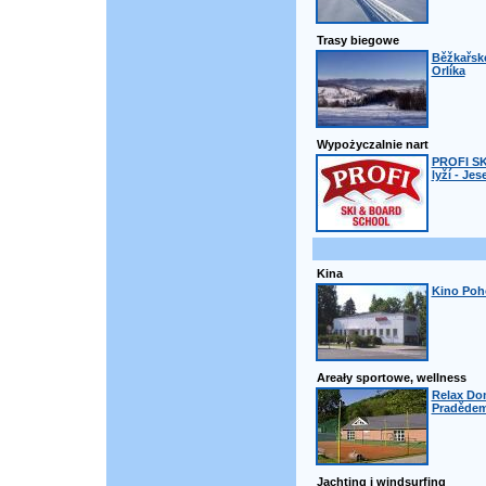
Trasy biegowe
Běžkařsk
Orlíka
Wypożyczalnie nart
PROFI S
lyží - Jes
Kina
Kino Poh
Areały sportowe, wellness
Relax Do
Praděde
Jachting i windsurfing