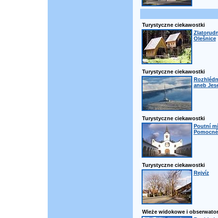
Turystyczne ciekawostki
Zlatorudn
Olešnice
Turystyczne ciekawostki
Rozhlédn
aneb Jese
Turystyczne ciekawostki
Poutní m
Pomocné 
Turystyczne ciekawostki
Rejvíz
Wieże widokowe i obserwator