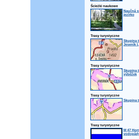
Ścieżki naukowe
Naučná s
jezírko
Trasy turystyczne
Skupina t
Jeseník I.
Trasy turystyczne
Skupina t
výběžek
Trasy turystyczne
Skupina t
Trasy turystyczne
M 47 Horn
vodopády