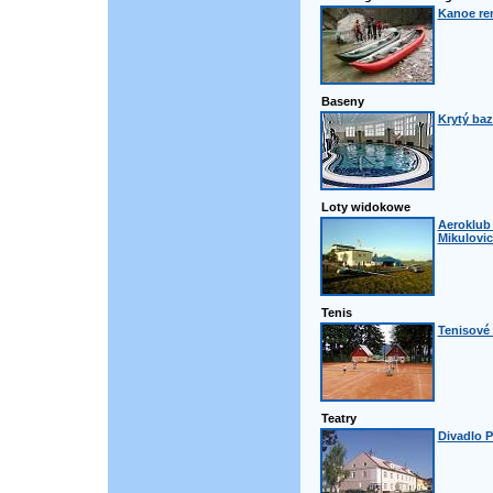
Kanoe ren
Baseny
Krytý baz
Loty widokowe
Aeroklub 
Mikulovic
Tenis
Tenisové 
Teatry
Divadlo P