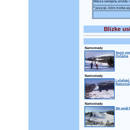
Wasza następny prośby i
* pozycje, które trzeba 
Blizke us
Nartostrady
Sport cen
Ovčárna
Nartostrady
Lyžařské 
Ramzová
Nartostrady
Ski areál