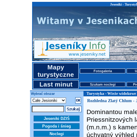
Jeseniki - Turyst
Mapy
Fotogaleria
U
turystyczne
Last minut
Szukam noclegi
Pr
Turystyka - Wieże widokowe 
Wybrać obszar
Rozhledna Zlatý Chlum - 
Dominantou male
Priessnitzových 
Jeseniki DZIŚ
(m.n.m.) s kamen
Pogoda i śnieg
úchvatný výhled 
Noclegi