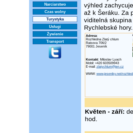
výhled zachycuj
Narciarstwo
až k Šeráku. Za 
Czas wolny
viditelná skupin
Turystyka
Rychlebské hory.
Usługi
Żywienie
Adresa
:
Rozhledna Zlatý chlum
Transport
Raisova 706/2
79001 Jeseník
Kontakt
: Miloslav Lyach
Mobil: +420 603509943
E-mail:
zlatychlum@jen.cz
WWW:
www.jeseniky.net/rozhled
Květen - září:
de
hod.