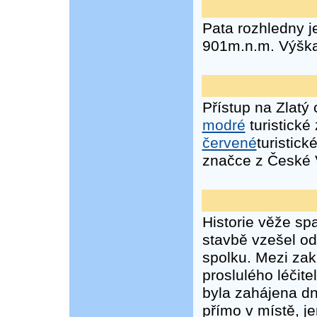
Pata rozhledny j
901m.n.m. Výška
Přístup na Zlatý
modré
turistické
červené
turistic
značce z České 
Historie věže sp
stavbě vzešel od
spolku. Mezi zak
proslulého léčit
byla zahájena dn
přímo v místě, je