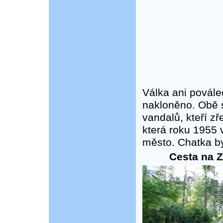
Válka ani povále
nakloněno. Obě s
vandalů, kteří z
která roku 1955 
město. Chatka by
Cesta na Z