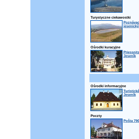
Turystyczne ciekawostki
Poznávací
jesenick
Ośrodki kuracyjne
Priessnit
Jeseník
Ośrodki informacyjne
Turistick
Jeseník
Poczty
Pošta 790