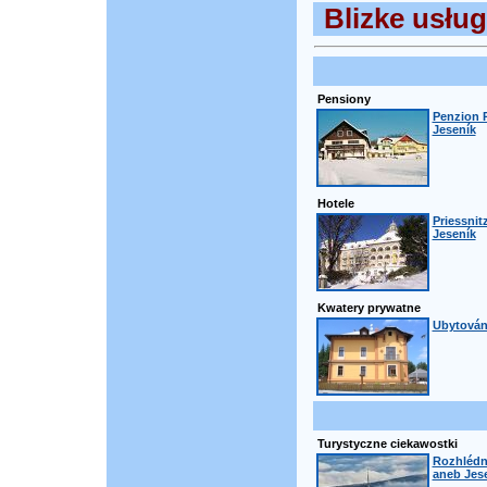
Blizke usług
Pensiony
Penzion R
Jeseník
Hotele
Priessnit
Jeseník
Kwatery prywatne
Ubytování
Turystyczne ciekawostki
Rozhlédn
aneb Jese