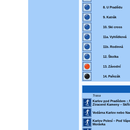
8. U Pradědu
9. Katrák
10. Ski cross
11a. Vyhlídková
11b. Rodinná
12. Školka
13. Závodní
14. Pařezák
Trasa
Karlov pod Pradědem – M
Ztracené Kameny – Skřít
Vodárna Karlov nebo Na
Karlov Polesí – Pod Váp
Morávka