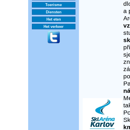
dl
Toerisme
a 
Diensten
Ar
Het eten
vz
Het verkeer
st
sk
př
sj
zn
zá
po
Pa
ná
Me
t
Po
Sk
k