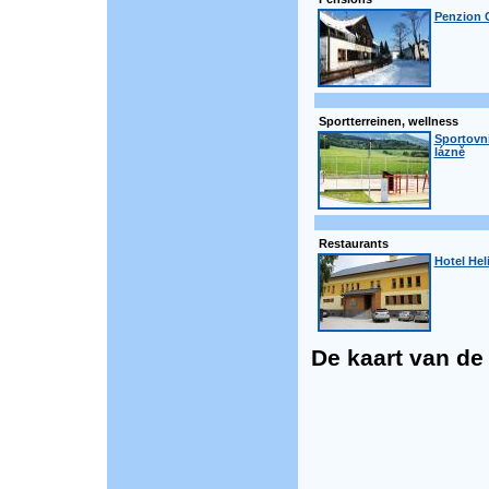
Penzion C
Sportterreinen, wellness
Sportovní
lázně
Restaurants
Hotel Hel
De kaart van de p