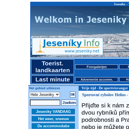
Jeseniky - 
Toerist.
Fotogalerijen
landkaarten
Last minute
Advertentie accomm.
H
Vrije tijd - De sportvisvangst
Het gebied uitkiezen
Sportovní rybolov Helios -
Přijďte si k nám 
dvou rybníků přím
Jeseniky VANDAAG
podrobnosti a Pr
Het weer, sneeuw
nebo je můžete o
De accommodatie