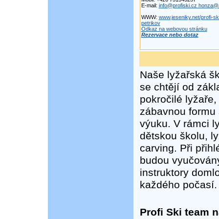
E-mail:
info@profiski.cz honza@
WWW:
www.jeseniky.net/profi-sk
petrikov
Odkaz na webovou stránku
Rezervace nebo dotaz
Naše lyžařská ško
se chtějí od zákl
pokročilé lyžaře,
zábavnou formu s
výuku. V rámci l
dětskou školu, l
carving. Při při
budou vyučovány 
instruktory doml
každého počasí.
Profi Ski team n