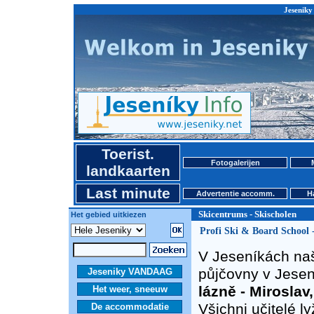
Jeseniky
Toerist.
Fotogalerijen
landkaarten
Last minute
Advertentie accomm.
H
Skicentrums - Skischolen
Het gebied uitkiezen
Profi Ski & Board School -
V Jeseníkách naš
půjčovny v Jesen
Jeseniky VANDAAG
lázně - Miroslav
Het weer, sneeuw
Všichni učitelé l
De accommodatie