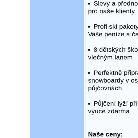
Slevy a předno
pro naše klienty
Profi ski paket
Vaše peníze a č
8 dětských ško
vlečným lanem
Perfektně přip
snowboardy v o
půjčovnách
Půjčení lyží při
výuce zdarma
Naše ceny: