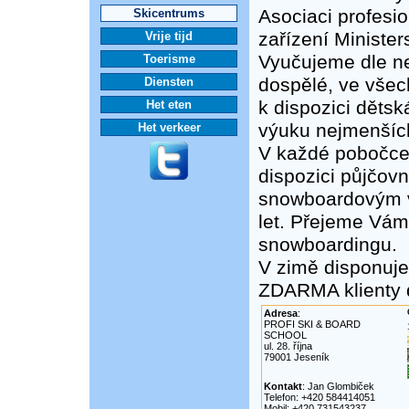
Asociaci profesi
Skicentrums
zařízení Minister
Vrije tijd
Vyučujeme dle ne
Toerisme
dospělé, ve všec
Diensten
k dispozici děts
Het eten
výuku nejmenšíc
Het verkeer
V každé pobočc
dispozici půjčovn
snowboardovým v
let. Přejeme Vám
snowboardingu.
V zimě disponuj
ZDARMA klienty d
Adresa
:
PROFI SKI & BOARD
SCHOOL
ul. 28. října
79001 Jeseník
Kontakt
: Jan Glombiček
Telefon: +420 584414051
Mobil: +420 731543237