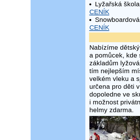
Lyžařská škola
CENÍK
Snowboardová 
CENÍK
Nabízíme dětský
a pomůcek, kde s
základům lyžován
tím nejlepším mí
velkém vleku a s
určena pro děti v
dopoledne ve sku
i možnost privát
helmy zdarma.