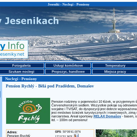
Jeseniki - Noclegi - Pensiony
Fotogaleria
Usługi komórkove
Temperatury
Szukam noclegi
Propozyc. handlowe
Miejsca pracy
Noclegi - Pensiony
Pension Rychlý - Bělá pod Pradědem, Domašov
Pension rodzinny o pojemności 10 łóżek, w przyjemnym 
Červenohorským sedlem. Wszystkie pokoje są odnowione
socjalne i TV/SAT, do dyspozycji jest dobrze wyposażona 
jest mnóstwo ścieżek turystycznych i rowerowych, zimą 
narciarstwa. Areał sportowy
RELAX Domašov
- basen, s
itd. – 100m od pensionu!
Adres
:
GPS
: 50°09'41.00"N
Penzion Rychlý
17°11'52.36"E