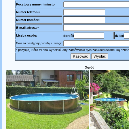
Pocztowy numer i miasto
Numer telefonu
Numer komórki
E-mail adresa *
Liczba osoba
dorośli
dzieci
Wasza następny prośby i uwagi:
* pozycje, które trzeba wypełnić, aby zamówienie było zaakceptowane, są ozna
Ogród