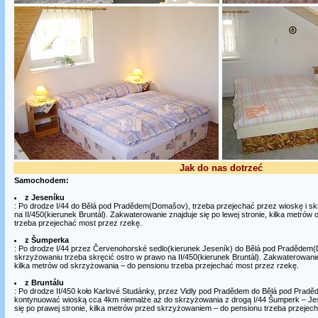
Jak do nas dotrzeć
Samochodem:
z Jeseníku
: Po drodze I/44 do Bělá pod Pradědem(Domašov), trzeba przejechać przez wioskę i sk
na II/450(kierunek Bruntál). Zakwaterowanie znajduje się po lewej stronie, kilka metró
trzeba przejechać most przez rzekę.
z Šumperka
: Po drodze I/44 przez Červenohorské sedlo(kierunek Jeseník) do Bělá pod Pradědem(
skrzyżowaniu trzeba skręcić ostro w prawo na II/450(kierunek Bruntál). Zakwaterowanie 
kilka metrów od skrzyżowania – do pensionu trzeba przejechać most przez rzekę.
z Bruntálu
: Po drodze II/450 koło Karlové Studánky, przez Vidly pod Pradědem do Bělá pod Pra
kontynuować wioską cca 4km niemalże aż do skrzyżowania z drogą I/44 Šumperk – Je
się po prawej stronie, kilka metrów przed skrzyżowaniem – do pensionu trzeba przejec