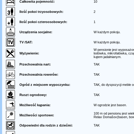
Całkowita pojemność:
10
Ilość pokoi trzyosobowych:
2
Ilość pokoi czteroosobowych:
1
Urządzenia socjalne:
W każdym pokoju.
TV /SAT:
W każdym pokoju.
W pensionie jest wyposażo
Wyżywienie:
lodówka, mikrofalówka, czaj
kątem jadalnianym.
Przechowalnia nart:
TAK
Przechowalnia rowerów:
TAK
Ogród z miejscem wypoczynku:
TAK, do dyspozycji meble o
Ruszt ogrodowy:
TAK
Możliwość kąpania:
W ogrodzie jest basen.
100 m od pensionu jest wie
Możliwości sportowe:
Relax Domašov(basen, bowli
Odpowiedni dla rodzin z dziećmi:
TAK