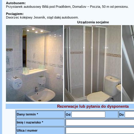
Autobusem:
Przystanek autobusowy Bělá pod Pradědem, Domašov – Poczta, 50 m od pensionu.
Pociągiem:
Dworzec kolejowy Jeseník, stąd dalej autobusem.
Urządzenia socjalne
Rezerwacje lub pytania do dysponenta
Dany termin *
Od
Do
Imię i nazwisko *
Ulica i numer