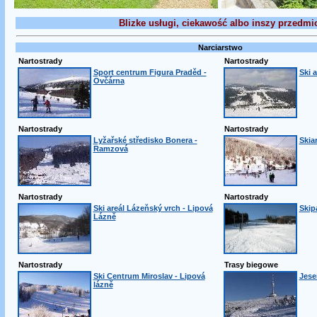
Blizke usługi, ciekawość albo inszy przedmi
Narciarstwo
Nartostrady
Nartostrady
Sport centrum Figura Praděd -
Ski 
Ovčárna
Nartostrady
Nartostrady
Lyžařské středisko Bonera -
Skiar
Ramzová
Nartostrady
Nartostrady
Ski areál Lázeňský vrch - Lipová
Skip
Lázně
Nartostrady
Trasy biegowe
Ski Centrum Miroslav - Lipová
Jese
lázně