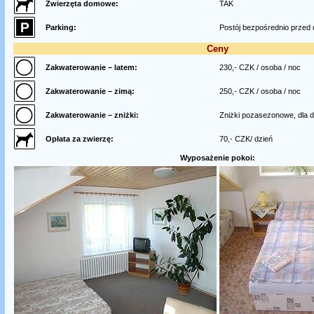
Zwierzęta domowe:
TAK
Parking:
Postój bezpośrednio przed 
Ceny
Zakwaterowanie – latem:
230,- CZK / osoba / noc
Zakwaterowanie – zimą:
250,- CZK / osoba / noc
Zakwaterowanie – zniżki:
Zniżki pozasezonowe, dla dz
Opłata za zwierzę:
70,- CZK/ dzień
Wyposażenie pokoi: