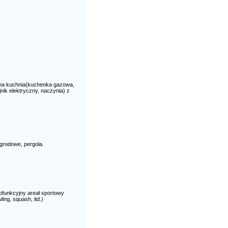
na kuchnia(kuchenka gazowa,
nik elektryczny, naczynia) z
grodowe, pergola.
lofunkcyjny areał sportowy
ng, squash, itd.)