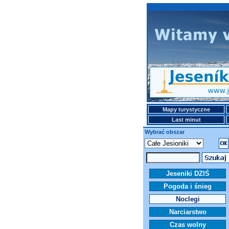
Mapy turystyczne
Last minut
Wybrać obszar
Jeseniki DZIŚ
Pogoda i śnieg
Noclegi
Narciarstwo
Czas wolny