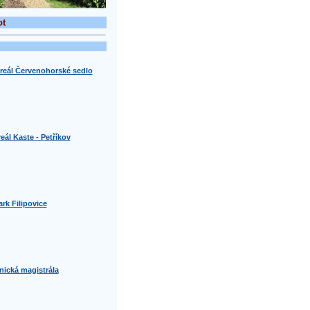
ot
areál Červenohorské sedlo
eál Kaste - Petříkov
ark Filipovice
nická magistrála