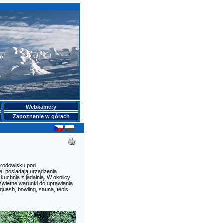
Webkamery
Zapoznanie w górach
środowisku pod
, posiadają urządzenia
kuchnia z jadalnią. W okolicy
świetne warunki do uprawiania
quash, bowling, sauna, tenis,