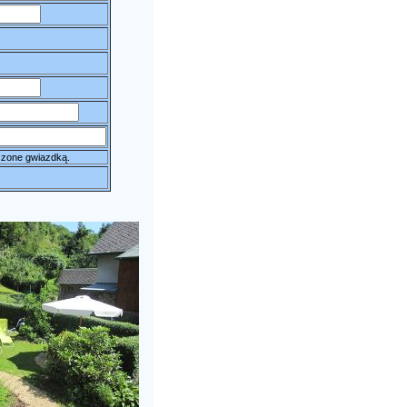
czone gwiazdką.