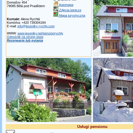
Domašov 454
Automapa
79085 Bělá pod Pradědem
Zdjęcia lotnicze
Mapa turystyczna
Kontakt
: Alena Rychlá
Komórka: +420 739304184
E-mail:
info@jeseniky-rychly.com
WWW:
www.jeseniky.net/penzionrychly
Odnośnik na stronę www
Rezerwacje lub pytania
Usługi pensionu