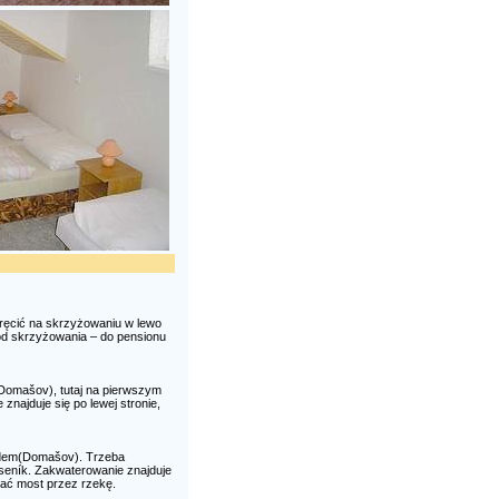
ręcić na skrzyżowaniu w lewo
w od skrzyżowania – do pensionu
Domašov), tutaj na pierwszym
znajduje się po lewej stronie,
dědem(Domašov). Trzeba
seník. Zakwaterowanie znajduje
hać most przez rzekę.