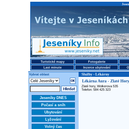
Jesen
Turistické mapy
Fotogalerie
Last minute
Inzerce ubytování
O
Služby - Lékárny
Vybrat oblast
Lékárna Aura - Zlaté Hor
Zlaté hory, Wolkerova 535
Telefon: 584 425 323
Jeseníky DNES
Počasí a sníh
Ubytování
Lyžování
Volný čas