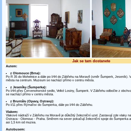
Jak se tam dostanete
Autem:
z Olomouce (Brna):
Po R 35 do Mohelnice a dále po I/44 do Zábřehu na Moravě (směr Šumperk, Jeseník). 
města na centrum. Muzeum se nachází přímo v centru města.
z Jeseníku (Šumperka):
Po I/44 přes Červenohorské sedlo, Velké Losiny, Šumperk. V Zábřehu odbočte z obch
se nachází přímo v centru města.
z Bruntálu (Opavy, Ostravy):
Po I/11 přes Rýmařov do Šumperka, dále po I/44 do Zábřehu.
Vlakem:
Vlakové nádraží v Zábřehu na Moravě je důležitý železniční uzel. Zastavují zde vlaky na
Ostrava - Olomouc - Praha. Směrem na sever pokačují železniční spoje do Šumperka a
asi 1,5 km od muzea.
Autobusem: