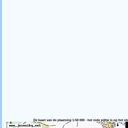
De kaart van de plaatsing 1:50 000 - het rode pijltje is op het ob