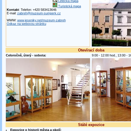
Letecká mapa
Turistická mapa
Kontakt
: Telefon: +420 583413646
E-mail:
zabreh@muzeum-sumperk.cz
WWW:
www.jeseniky.net/muzeum-zabreh
Odkaz na webovou stránku
Otevírací doba
Celoročně, úterý - sobota:
9:00 - 12:00 hod., 13:00 - 1
Stálé expozice
Expozice o historii města a okolí: