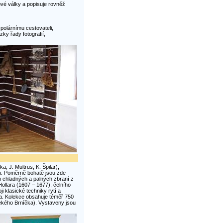
ové války a popisuje rovněž
olárnímu cestovateli,
y řady fotografií,
 J. Multrus, K. Špilar),
ru. Poměrně bohatě jsou zde
h chladných a palných zbraní z
 Hollara (1607 – 1677), čelního
i klasické techniky rytí a
ta. Kolekce obsahuje téměř 750
lekého Brníčka). Vystaveny jsou