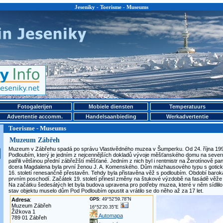
Jeseniky - Toerisme - Museums
Fotogalerijen
Mobiele diensten
Temperatuurs
Advertentie accomm.
Handelsaanbieding
Werkadvertentie
Toerisme - Museums
Muzeum Zábřeh
Muzeum v Zábřehu spadá po správu Vlastivědného muzea v Šumperku. Od 24. října 1998
Podloubím, který je jedním z nejcennějších dokladů vývoje měšťanského domu na severn
patřili většinou přední zábřežští měšťané. Jedním z nich byl i rentmistr na Žerotínově pa
dcera Magdalena byla první ženou J. A. Komenského. Dům mázhausového typu s gotický
16. století renesančně přestavěn. Tehdy byla přistavěna věž s podloubím. Období baroka
prvním poschodí. Začátek 19. století přinesl změny na štukové výzdobě na fasádě věže
Na začátku šedesátých let byla budova upravena pro potřeby muzea, které v něm sídlilo 
stav objektu muselo dům Pod Podloubím opustit a vrátilo se do něho až za 17 let.
Adresa
:
GPS
: 49°52'59.78"N
Muzeum Zábřeh
16°52'20.35"E
Žižkova 1
Automapa
789 01 Zábřeh