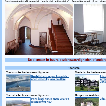
Autobusové nádraží se nachází vedle vlakového nádraží. Je vzdáleno asi 1,5 km od mu
De diensten in buurt, bezienswaardigheden of andere
Toerisme
Toeristische bezienswaardigheden
Toeristische bezienswa
Rozhlédněte se po Jeseníkách
Láze
aneb Jeseníky jako na dlani
proh
Jese
Toeristische bezienswaardigheden
Burgen en kastelen
Poznávací okruh aneb výlet za
Zám
jesenickými NEJ!