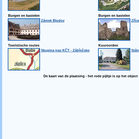
Burgen en kastelen
Burgen en kastelen
Zámek Bludov
Zříc
Toeristische routes
Kuuroorden
Skupina tras KČT - Zábřežsko
Stát
De kaart van de plaatsing - het rode pijltje is op het object