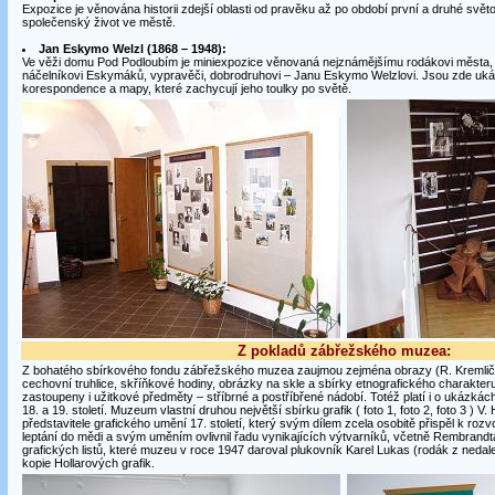
Expozice je věnována historii zdejší oblasti od pravěku až po období první a druhé svět
společenský život ve městě.
Jan Eskymo Welzl (1868 – 1948):
Ve věži domu Pod Podloubím je miniexpozice věnovaná nejznámějšímu rodákovi města, p
náčelníkovi Eskymáků, vypravěči, dobrodruhovi – Janu Eskymo Welzlovi. Jsou zde ukázk
korespondence a mapy, které zachycují jeho toulky po světě.
Z pokladů zábřežského muzea:
Z bohatého sbírkového fondu zábřežského muzea zaujmou zejména obrazy (R. Kremlička,
cechovní truhlice, skříňkové hodiny, obrázky na skle a sbírky etnografického charakte
zastoupeny i užitkové předměty – stříbrné a postříbřené nádobí. Totéž platí i o ukázkác
18. a 19. století. Muzeum vlastní druhou největší sbírku grafik ( foto 1, foto 2, foto 3 ) V.
představitele grafického umění 17. století, který svým dílem zcela osobitě přispěl k rozvoj
leptání do mědi a svým uměním ovlivnil řadu vynikajících výtvarníků, včetně Rembrand
grafických listů, které muzeu v roce 1947 daroval plukovník Karel Lukas (rodák z neda
kopie Hollarových grafik.