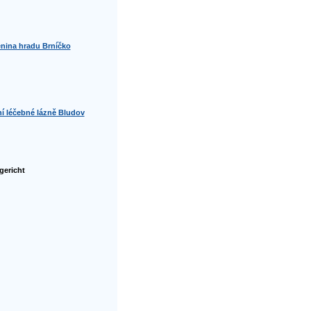
enina hradu Brníčko
ní léčebné lázně Bludov
 gericht