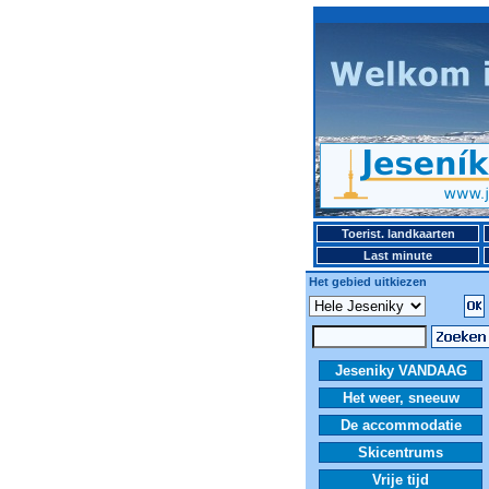
Toerist. landkaarten
Last minute
Het gebied uitkiezen
Jeseniky VANDAAG
Het weer, sneeuw
De accommodatie
Skicentrums
Vrije tijd