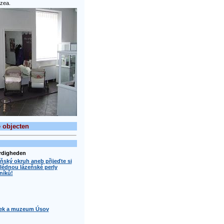
zea.
 objecten
ardigheden
ňský okruh aneb přijeďte si
lédnou lázeňské perly
níků!
ek a muzeum Úsov