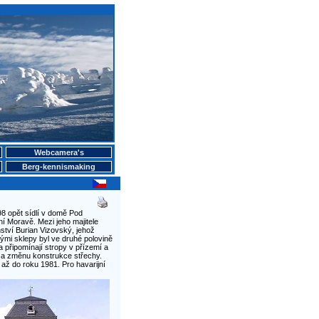
Webcamera's
Berg-kennismaking
 opět sídlí v domě Pod
í Moravě. Mezi jeho majitele
nství Burian Vizovský, jehož
mi sklepy byl ve druhé polovině
 připomínají stropy v přízemí a
 a změnu konstrukce střechy.
až do roku 1981. Pro havarijní