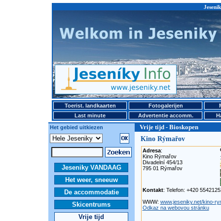
Jesenik
Toerist. landkaarten
Fotogalerijen
Last minute
Advertentie accomm.
H
Vrije tijd - Bioskopen
Het gebied uitkiezen
Kino Rýmařov
Adresa
:
Kino Rýmařov
Divadelní 454/13
Jeseniky VANDAAG
795 01 Rýmařov
Het weer, sneeuw
Kontakt
: Telefon: +420 554212
De accommodatie
WWW:
www.jeseniky.net/kino-r
Skicentrums
Odkaz na webovou stránku
Vrije tijd