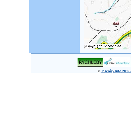
©
Jeseníky Info 2002 