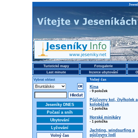
Jesení
Turistické mapy
Fotogalerie
Last minute
Inzerce ubytování
O
Volný čas
Vybrat oblast
Kina
- 9 položek
Půjčovny kol, čtyřkolek a
koloběžek
Jeseníky DNES
- 1 položka
Počasí a sníh
Horské minikáry
Ubytování
- 1 položka
Lyžování
Jachting, windsurfing a
půjčovny lodí
Volný čas