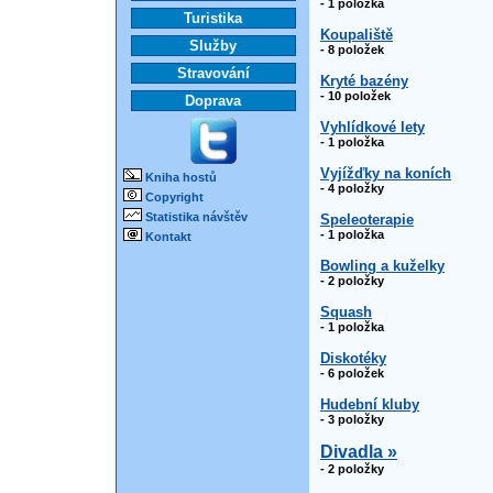
- 1 položka
Turistika
Koupaliště
Služby
- 8 položek
Stravování
Kryté bazény
- 10 položek
Doprava
Vyhlídkové lety
- 1 položka
Vyjížďky na koních
Kniha hostů
- 4 položky
Copyright
Statistika návštěv
Speleoterapie
- 1 položka
Kontakt
Bowling a kuželky
- 2 položky
Squash
- 1 položka
Diskotéky
- 6 položek
Hudební kluby
- 3 položky
Divadla »
- 2 položky