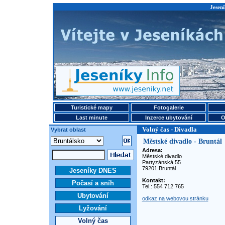
Jesení
Turistické mapy
Fotogalerie
Last minute
Inzerce ubytování
O
Volný čas - Divadla
Vybrat oblast
Městské divadlo - Bruntál
Adresa:
Městské divadlo
Partyzánská 55
79201 Bruntál
Jeseníky DNES
Kontakt:
Počasí a sníh
Tel.: 554 712 765
Ubytování
odkaz na webovou stránku
Lyžování
Volný čas