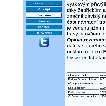
výškovým převýš
Skicentrums
díky žebříčkům a 
Vrije tijd
značně závislý na
Toerisme
část náhradní tr
Diensten
je vedena jižní
Het eten
trasy je ovšem pr
Het verkeer
Opava,rezervac
dále v souběhu 
odklání od toku
B
Ovčárna
, kde kon
informační místo
nadm
Karlova St., rest. Hubertus
815
Bílá Opava, rezervace
972
Nad vodopády
1160
Pod Ovčárnou
1213
Ovčárna, bus. zastávka
1300