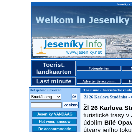
Jeseniky - 
Toerist.
Fotogalerijen
landkaarten
Last minute
Advertentie accomm.
H
Toerisme - Toeristische route
Het gebied uitkiezen
Žl 26 Karlova Studánka -
Žl 26 Karlova S
turistické trasy
Jeseniky VANDAAG
údolím
Bílé Opa
Het weer, sneeuw
útvary jejího tok
De accommodatie