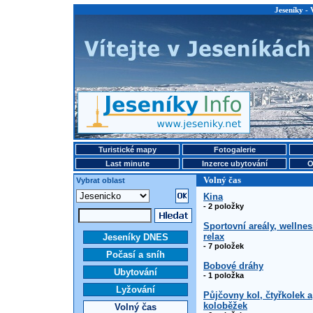
Jeseníky - 
Turistické mapy
Fotogalerie
Last minute
Inzerce ubytování
O
Volný čas
Vybrat oblast
Kina
- 2 položky
Sportovní areály, wellnes
relax
Jeseníky DNES
- 7 položek
Počasí a sníh
Bobové dráhy
Ubytování
- 1 položka
Lyžování
Půjčovny kol, čtyřkolek a
koloběžek
Volný čas