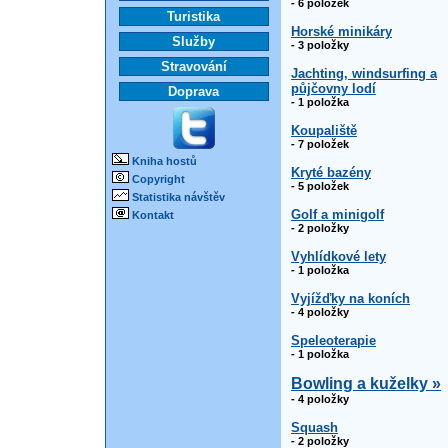
- 6 položek
Turistika
Horské minikáry
Služby
- 3 položky
Stravování
Jachting, windsurfing a
půjčovny lodí
Doprava
- 1 položka
Koupaliště
- 7 položek
Kniha hostů
Kryté bazény
Copyright
- 5 položek
Statistika návštěv
Golf a minigolf
Kontakt
- 2 položky
Vyhlídkové lety
- 1 položka
Vyjížďky na koních
- 4 položky
Speleoterapie
- 1 položka
Bowling a kuželky »
- 4 položky
Squash
- 2 položky