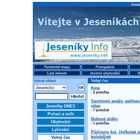
Jesen
Turistické mapy
Fotogalerie
Last minute
Inzerce ubytování
O
Volný čas
Vybrat oblast
Kina
- 2 položky
Sportovní areály, wellnes
relax
Jeseníky DNES
- 7 položek
Počasí a sníh
Bobové dráhy
Ubytování
- 1 položka
Lyžování
Půjčovny kol, čtyřkolek a
koloběžek
Volný čas