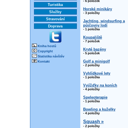
- 6 položek
Turistika
Horské minikáry
Služby
- 3 položky
Stravování
Jachting, windsurfing a
půjčovny lodí
Doprava
- 1 položka
Koupaliště
- 7 položek
Kniha hostů
Kryté bazény
Copyright
- 5 položek
Statistika návštěv
Golf a minigolf
Kontakt
- 2 položky
Vyhlídkové lety
- 1 položka
Vyjížďky na koních
- 4 položky
Speleoterapie
- 1 položka
Bowling a kuželky
- 4 položky
Squash »
- 2 položky