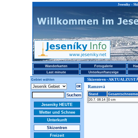
Jeseniky - 
Wanderkarten
Fotogalerie
Ha
Last minute
Unterkunftanzeige
Skizentren - AKTUALZUST
Gebiet wählen
Ramzová
Stand
Gesamtschneeme
20.7. 08:14
0 cm
Jeseniky HEUTE
Wetter und Schnee
Unterkunft
Skizentren
Freizeit